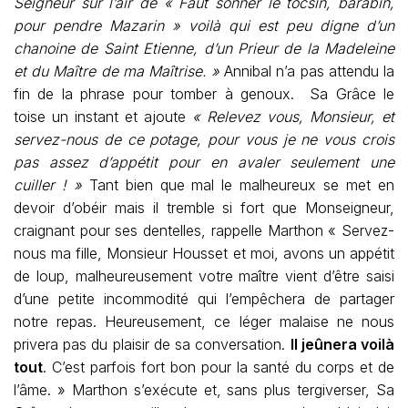
Seigneur sur l’air de « Faut sonner le tocsin, barabin,
pour pendre Mazarin » voilà qui est peu digne d’un
chanoine de Saint Etienne, d’un Prieur de la Madeleine
et du Maître de ma Maîtrise. »
Annibal n’a pas attendu la
fin de la phrase pour tomber à genoux. Sa Grâce le
toise un instant et ajoute
« Relevez vous, Monsieur, et
servez-nous de ce potage, pour vous je ne vous crois
pas assez d’appétit pour en avaler seulement une
cuiller ! »
Tant bien que mal le malheureux se met en
devoir d’obéir mais il tremble si fort que Monseigneur,
craignant pour ses dentelles, rappelle Marthon « Servez-
nous ma fille, Monsieur Housset et moi, avons un appétit
de loup, malheureusement votre maître vient d’être saisi
d’une petite incommodité qui l’empêchera de partager
notre repas. Heureusement, ce léger malaise ne nous
privera pas du plaisir de sa conversation.
Il jeûnera voilà
tout
. C’est parfois fort bon pour la santé du corps et de
l’âme. » Marthon s’exécute et, sans plus tergiverser, Sa