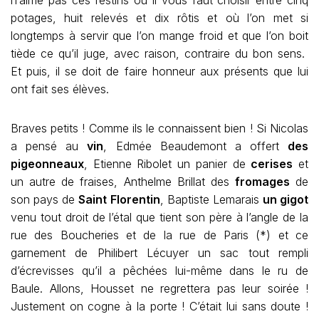
n’aime pas ces festins où il vous faut choisir entre cinq
potages, huit relevés et dix rôtis et où l’on met si
longtemps à servir que l’on mange froid et que l’on boit
tiède ce qu’il juge, avec raison, contraire du bon sens.
Et puis, il se doit de faire honneur aux présents que lui
ont fait ses élèves.
Braves petits ! Comme ils le connaissent bien ! Si Nicolas
a pensé au
vin
, Edmée Beaudemont a offert
des
pigeonneaux
, Etienne Ribolet un panier de
cerises
et
un autre de fraises, Anthelme Brillat des
fromages
de
son pays de
Saint Florentin
, Baptiste Lemarais
un gigot
venu tout droit de l’étal que tient son père à l’angle de la
rue des Boucheries et de la rue de Paris (*) et ce
garnement de Philibert Lécuyer un sac tout rempli
d’écrevisses qu’il a pêchées lui-même dans le ru de
Baule. Allons, Housset ne regrettera pas leur soirée !
Justement on cogne à la porte ! C’était lui sans doute !