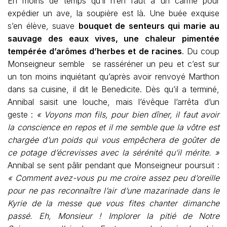
En moins de temps qu’il n’en faut à un carme pour
expédier un ave, la soupière est là. Une buée exquise
s’en élève, suave
bouquet de senteurs qui marie au
sauvage des eaux vives, une chaleur pimentée
tempérée d’arômes d’herbes et de racines
. Du coup
Monseigneur semble se rasséréner un peu et c’est sur
un ton moins inquiétant qu’après avoir renvoyé Marthon
dans sa cuisine, il dit le Benedicite. Dès qu’il a terminé,
Annibal saisit une louche, mais l’évêque l’arrêta d’un
geste :
« Voyons mon fils, pour bien dîner, il faut avoir
la conscience en repos et il me semble que la vôtre est
chargée d’un poids qui vous empêchera de goûter de
ce potage d’écrevisses avec la sérénité qu’il mérite. »
Annibal se sent pâlir pendant que Monseigneur
poursuit :
« Comment avez-vous pu me croire assez peu d’oreille
pour ne pas reconnaître l’air d’une mazarinade dans le
Kyrie de la messe que vous fites chanter dimanche
passé. Eh, Monsieur ! Implorer la pitié de Notre