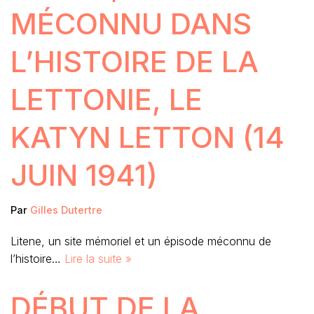
MÉCONNU DANS
L’HISTOIRE DE LA
LETTONIE, LE
KATYN LETTON (14
JUIN 1941)
Par
Gilles Dutertre
Litene, un site mémoriel et un épisode méconnu de
l’histoire…
Lire la suite »
DÉBUT DE LA