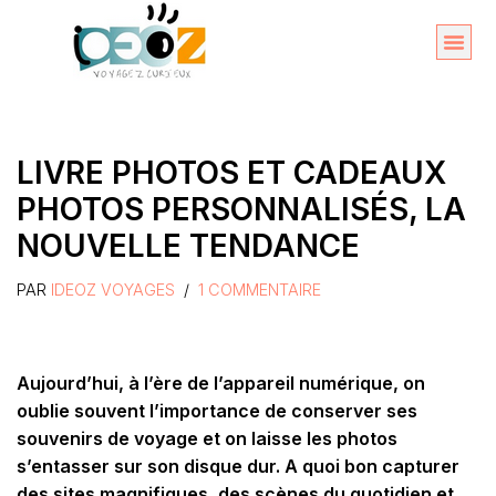
Aller
au
Organise
A propos 
contenu
LIVRE PHOTOS ET CADEAUX
PHOTOS PERSONNALISÉS, LA
NOUVELLE TENDANCE
PAR
IDEOZ VOYAGES
1 COMMENTAIRE
Aujourd’hui, à l’ère de l’appareil numérique, on
oublie souvent l’importance de conserver ses
souvenirs de voyage et on laisse les photos
s’entasser sur son disque dur. A quoi bon capturer
des sites magnifiques, des scènes du quotidien et