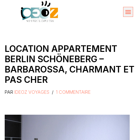
Aller
au
Organise
A propos 
contenu
LOCATION APPARTEMENT
BERLIN SCHÖNEBERG –
BARBAROSSA, CHARMANT ET
PAS CHER
PAR
IDEOZ VOYAGES
1 COMMENTAIRE