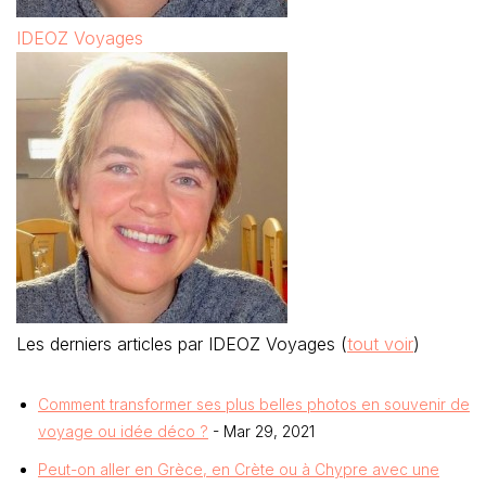
IDEOZ Voyages
Les derniers articles par IDEOZ Voyages
(
tout voir
)
Comment transformer ses plus belles photos en souvenir de
voyage ou idée déco ?
- Mar 29, 2021
Peut-on aller en Grèce, en Crète ou à Chypre avec une