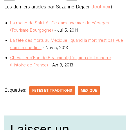
Les derniers articles par Suzanne Dejaer
(
tout voir
)
La roche de Solutré, l’île dans une mer de cépages
(Tourisme Bourgogne)
- Juil 5, 2014
La fête des morts au Mexique ; quand la mort n’est pas vue
comme une fin…
- Nov 5, 2013
Chevalier d’Eon de Beaumont ; L’espion de Tonnerre
(Histoire de France)
- Avr 9, 2013
Étiquettes:
FETES ET TRADITIONS
MEXIQUE
Laisser un