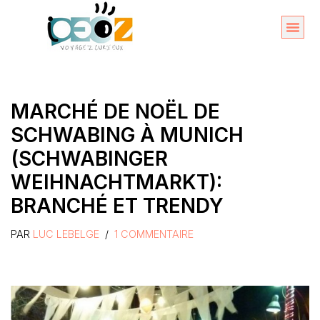
Aller
au
Organise
A propos 
contenu
MARCHÉ DE NOËL DE
SCHWABING À MUNICH
(SCHWABINGER
WEIHNACHTMARKT):
BRANCHÉ ET TRENDY
PAR
LUC LEBELGE
1 COMMENTAIRE