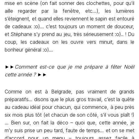
mise en scène (on fait sonner des clochettes, pour qu’il
aille regarder par la fenêtre, etc…), les lumières
s’éteignent, et quand elles reviennent le sapin est entouré
de cadeaux :o)… c’est toujours un moment de douceur,
et Stéphane s’y prend au jeu, très sérieusement :o).. ! Du
coup, les cadeaux on les ouvre vers minuit, dans le
bonheur général :o)…
►►
Comment est-ce que je me prépare à fêter Noël
cette année ?
►►
Comme on est à Belgrade, pas vraiment de grands
préparatifs… disons que le plus gros travail, c’est la quête
au cadeau idéal pour chacun, qui commence, à peu près
six mois plus tôt (et chacun de son côté, s’il vous plaît !)
… Bien sur, on fait la déco – quoi que, cette année, je
m’y suis prise un peu tard, faute de temps… et on se met
d’accord pour un menu – toujours assez facile à