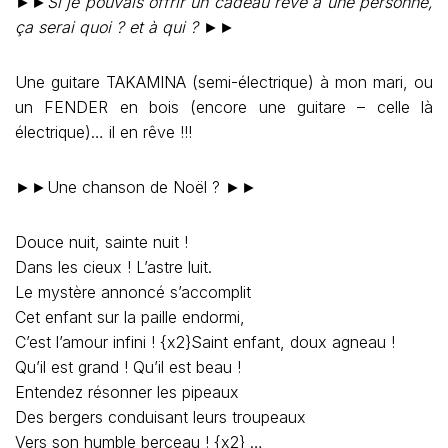
►►
Si je pouvais offrir un cadeau rêvé à une personne,
ça serai quoi ? et à qui ?
►►
Une guitare TAKAMINA (semi-électrique) à mon mari, ou
un FENDER en bois (encore une guitare – celle là
électrique)… il en rêve !!!
►►Une chanson de Noël ? ►►
Douce nuit, sainte nuit !
Dans les cieux ! L’astre luit.
Le mystère annoncé s’accomplit
Cet enfant sur la paille endormi,
C’est l’amour infini ! {x2}Saint enfant, doux agneau !
Qu’il est grand ! Qu’il est beau !
Entendez résonner les pipeaux
Des bergers conduisant leurs troupeaux
Vers son humble berceau ! {x2} …