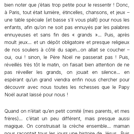
bien noter que j’étais trop petite pour le ressentir ! Donc,
à Paris, tout était lumière, étincelles, chansons, et jeux –
une table spéciale (et basse s’il vous plaît) pour nous les
enfants, afin qu’on ne soit pas ennuyés par les palabres
ennuyeuses et sans fin des « grands »… Puis, après
moult jeux… et un dépôt obligatoire et presque religieux
de nos souliers à côté du sapin…on allait se coucher –
oui, oui ! sinon, le Père Noël ne passerait pas ! Puis,
réveillés très tôt le matin, on faisait bien attention de ne
pas réveiller les grands, on jouait en silence… en
espérant qu’un grand viendra enfin nous chercher pour
découvrir avec nous toutes les richesses que le Papy
Noël aurait laissé pour nous !
Quand on n’était qu’en petit comité (mes parents, et mes
frères)… c’était un peu différent, mais presque aussi
magique. On construisait la crèche ensemble… maman
nous racontait tous les jours une histoire de Jésus…Puis