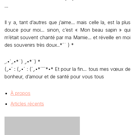
…
Il y a, tant d’autres que j’aime… mais celle la, est la plus
douce pour moi… sinon, c’est « Mon beau sapin » qui
m’était souvent chanté par ma Mamie… et réveille en moi
des souvenirs très doux..*´¨ ) *
,.•´¸.•*¨) ¸.•*¨) *
(¸.•´ : (¸.•´ : (´¸.•*´¯`*•* Et pour la fin… tous mes vœux de
bonheur, d’amour et de santé pour vous tous
À propos
Articles récents