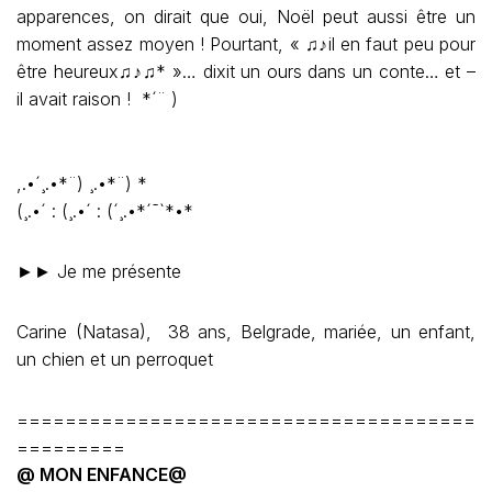
apparences, on dirait que oui, Noël peut aussi être un
moment assez moyen ! Pourtant, « ♫♪il en faut peu pour
être heureux♫♪♫* »… dixit un ours dans un conte… et –
il avait raison ! *´¨ )
,.•´¸.•*¨) ¸.•*¨) *
(¸.•´ : (¸.•´ : (´¸.•*´¯`*•*
►► Je me présente
Carine (Natasa), 38 ans, Belgrade, mariée, un enfant,
un chien et un perroquet
======================================
=========
@ MON ENFANCE@