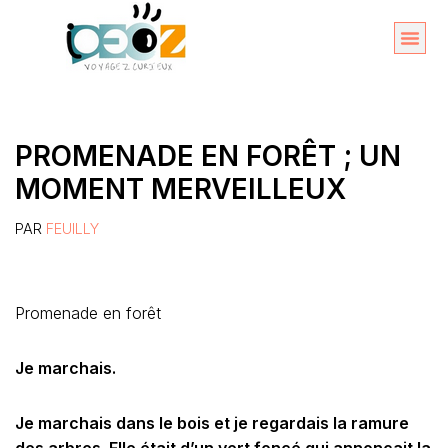
Aller
au
Organise
A propos 
contenu
PROMENADE EN FORÊT ; UN
MOMENT MERVEILLEUX
PAR
FEUILLY
Promenade en forêt
Je marchais.
Je marchais dans le bois et je regardais la ramure