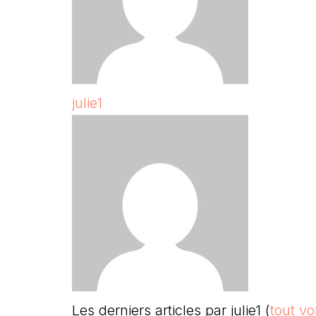
julie1
Les derniers articles par julie1
(
tout vo