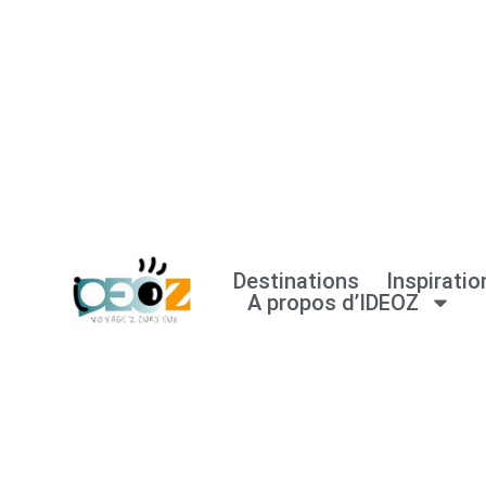
Aller
au
contenu
Destinations
Inspiratio
A propos d’IDEOZ