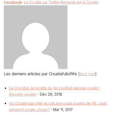
Facebook
-
La Croatie sur Twitter
-
Regards sur la Croatie
Les derniers articles par Croatiafulloflife
(
tout voir
)
Le Crocktail, la recette du 1er cocktail national croate !
(Recette croate)
- Déc 29, 2018
Vol Croatie pas cher et vols low coast à partir de 9€ : quel
aéroport croate choisir?
- Mar 11, 2017