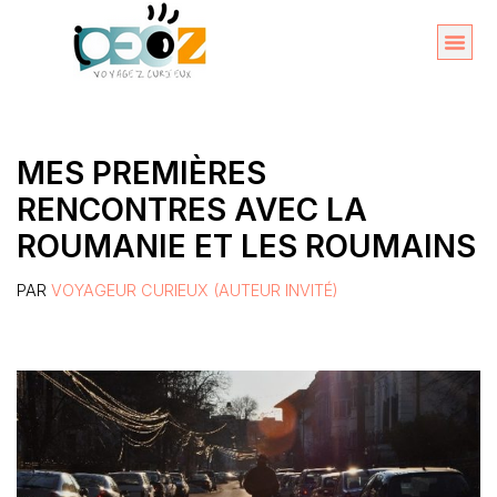
Aller
au
Organise
A propos 
contenu
MES PREMIÈRES
RENCONTRES AVEC LA
ROUMANIE ET LES ROUMAINS
PAR
VOYAGEUR CURIEUX (AUTEUR INVITÉ)