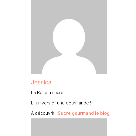
Jessica
La Boîte à sucre:
L' univers d' une gourmande !
A découvrir :
Sucre gourmand le blog