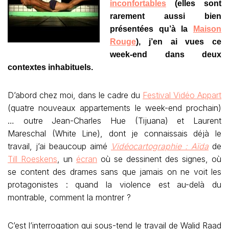
inconfortables
(elles sont
rarement aussi bien
présentées qu’à la
Maison
Rouge
), j’en ai vues ce
week-end dans deux
contextes inhabituels.
D’abord chez moi, dans le cadre du
Festival Vidéo Appart
(quatre nouveaux appartements le week-end prochain)
… outre Jean-Charles Hue (Tijuana) et Laurent
Mareschal (White Line), dont je connaissais déjà le
travail, j’ai beaucoup aimé
Vidéocartographie : Aïda
de
Till Roeskens
, un
écran
où se dessinent des signes, où
se content des drames sans que jamais on ne voit les
protagonistes : quand la violence est au-delà du
montrable, comment la montrer ?
C’est l’interrogation qui sous-tend le travail de Walid Raad