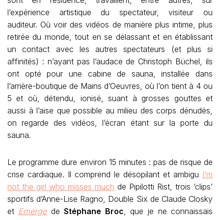
sont en résidence, travaillent, entre autres, sur
l’expérience artistique du spectateur, visiteur ou
auditeur. Où voir des vidéos de manière plus intime, plus
retirée du monde, tout en se délassant et en établissant
un contact avec les autres spectateurs (et plus si
affinités) : n’ayant pas l’audace de Christoph Büchel, ils
ont opté pour une cabine de sauna, installée dans
l’arrière-boutique de Mains d’Oeuvres, où l’on tient à 4 ou
5 et où, détendu, ionisé, suant à grosses gouttes et
aussi à l’aise que possible au milieu des corps dénudés,
on regarde des vidéos, l’écran étant sur la porte du
sauna.
Le programme dure environ 15 minutes : pas de risque de
crise cardiaque. Il comprend le désopilant et ambigu
I’m
not the girl who misses much
de Pipilotti Rist, trois ‘clips’
sportifs d’Anne-Lise Ragno, Double Six de Claude Closky
et
Emerge
de
Stéphane Broc
, que je ne connaissais