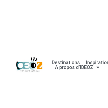
Aller
au
contenu
Destinations
Inspiratio
A propos d’IDEOZ