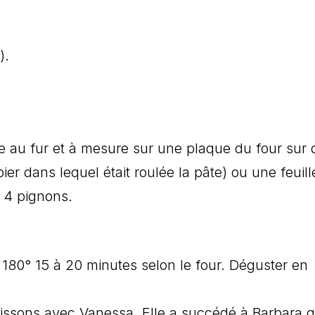
).
re au fur et à mesure sur une plaque du four sur 
pier dans lequel était roulée la pâte) ou une feuill
à 4 pignons.
 180° 15 à 20 minutes selon le four. Déguster en
Soissons avec Vanessa. Elle a succédé à Barbara q