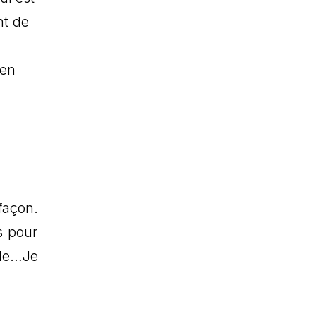
nt de
u
 en
façon.
s pour
ale…Je