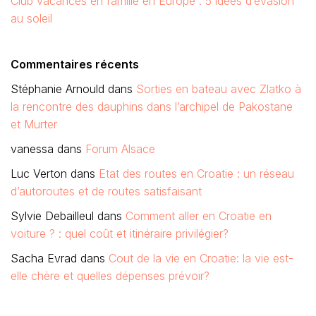
Club vacances en famille en Europe : 5 idées d’évasion
au soleil
Commentaires récents
Stéphanie Arnould
dans
Sorties en bateau avec Zlatko à
la rencontre des dauphins dans l’archipel de Pakostane
et Murter
vanessa
dans
Forum Alsace
Luc Verton
dans
Etat des routes en Croatie : un réseau
d’autoroutes et de routes satisfaisant
Sylvie Debailleul
dans
Comment aller en Croatie en
voiture ? : quel coût et itinéraire privilégier?
Sacha Evrad
dans
Cout de la vie en Croatie: la vie est-
elle chère et quelles dépenses prévoir?