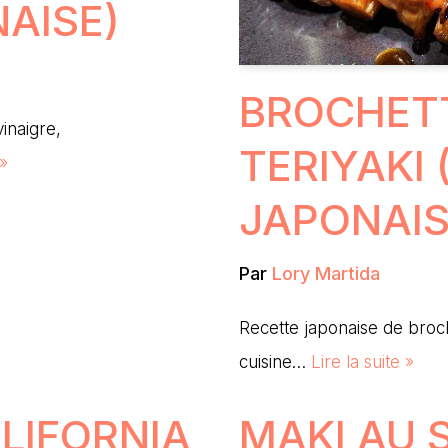
AISE)
BROCHETT
inaigre,
TERIYAKI
 »
JAPONAIS
Par
Lory Martida
Recette japonaise de broch
cuisine…
Lire la suite »
LIFORNIA
MAKI AU 