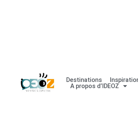
Aller
au
contenu
Destinations
Inspiratio
A propos d’IDEOZ