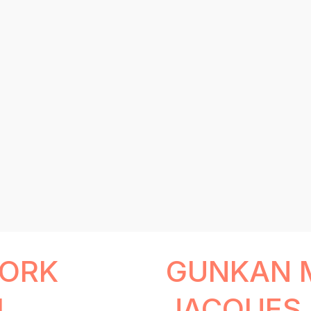
PORK
GUNKAN M
L
JACQUES 