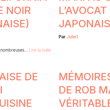
E NOIR
L’AVOCAT
AISE)
JAPONAIS
Par
Julie1
des nombreuses…
Lire la suite
AISE DE
MÉMOIRES
I
DE ROB M
UISINE
VÉRITABL