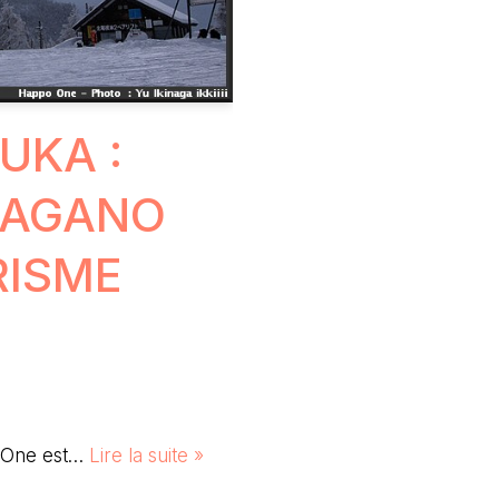
UKA :
 NAGANO
RISME
o One est…
Lire la suite »