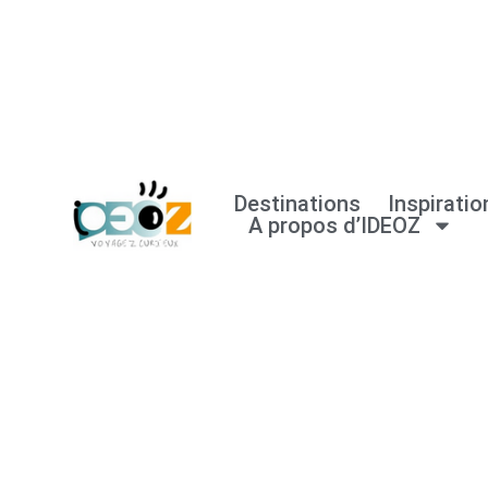
Aller
au
contenu
Destinations
Inspiratio
A propos d’IDEOZ