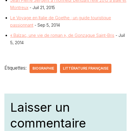
Jean Pierre Sergent à l’honneur pendant l’été 2015 à Bâle et
Montreux
- Juil 21, 2015
Le Voyage en Italie de Goethe ; un guide touristique
passionnant
- Sep 5, 2014
« Balzac, une vie de roman », de Gonzague Saint-Bris
- Juil
5, 2014
Étiquettes:
BIOGRAPHIE
LITTÉRATURE FRANÇAISE
Laisser un
commentaire