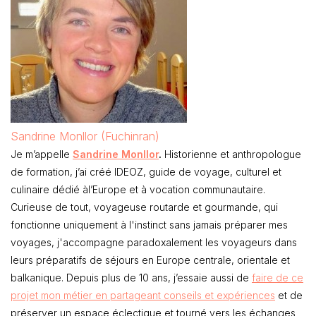
Sandrine Monllor (Fuchinran)
Je m’appelle
Sandrine Monllor
.
Historienne et anthropologue
de formation, j’ai créé IDEOZ, guide de voyage, culturel et
culinaire dédié àl’Europe et à vocation communautaire.
Curieuse de tout, voyageuse routarde et gourmande, qui
fonctionne uniquement à l'instinct sans jamais préparer mes
voyages, j'accompagne paradoxalement les voyageurs dans
leurs préparatifs de séjours en Europe centrale, orientale et
balkanique. Depuis plus de 10 ans, j’essaie aussi de
faire de ce
projet mon métier en partageant conseils et expériences
et de
préserver un espace éclectique et tourné vers les échanges