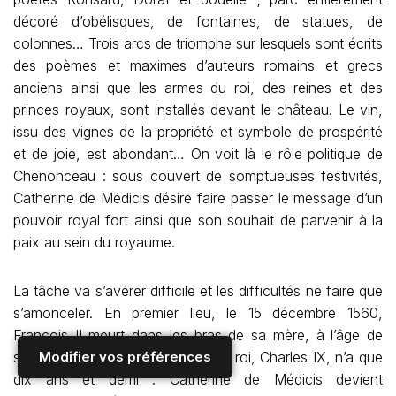
décoré d’obélisques, de fontaines, de statues, de
colonnes… Trois arcs de triomphe sur lesquels sont écrits
des poèmes et maximes d’auteurs romains et grecs
anciens ainsi que les armes du roi, des reines et des
princes royaux, sont installés devant le château. Le vin,
issu des vignes de la propriété et symbole de prospérité
et de joie, est abondant… On voit là le rôle politique de
Chenonceau : sous couvert de somptueuses festivités,
Catherine de Médicis désire faire passer le message d’un
pouvoir royal fort ainsi que son souhait de parvenir à la
paix au sein du royaume.
La tâche va s’avérer difficile et les difficultés ne faire que
s’amonceler. En premier lieu, le 15 décembre 1560,
François II meurt dans les bras de sa mère, à l’âge de
Modifier vos préférences
seize ans seulement. Le nouveau roi, Charles IX, n’a que
dix ans et demi : Catherine de Médicis devient