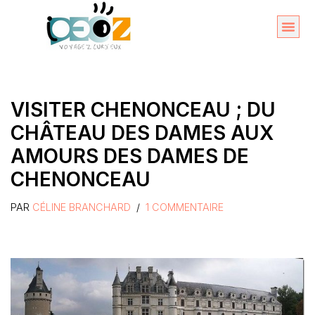
Aller
au
Organise
A propos 
contenu
VISITER CHENONCEAU ; DU
CHÂTEAU DES DAMES AUX
AMOURS DES DAMES DE
CHENONCEAU
PAR
CÉLINE BRANCHARD
1 COMMENTAIRE