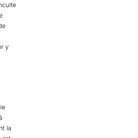
nculte
e
de
er y
le
à
t la