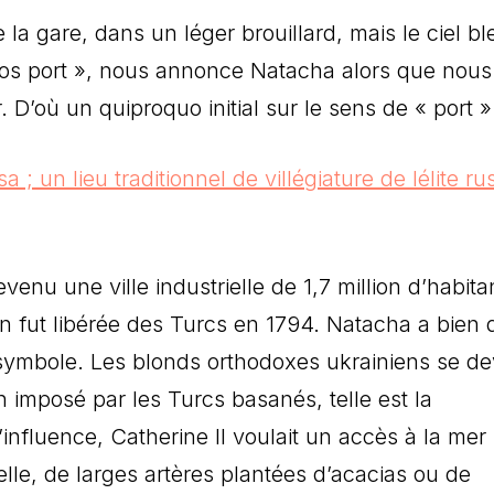
e la gare, dans un léger brouillard, mais le ciel bl
ros port », nous annonce Natacha alors que nous
 D’où un quiproquo initial sur le sens de « port 
enu une ville industrielle de 1,7 million d’habita
on fut libérée des Turcs en 1794. Natacha a bien d
 symbole. Les blonds orthodoxes ukrainiens se de
 imposé par les Turcs basanés, telle est la
’influence, Catherine II voulait un accès à la mer
lle, de larges artères plantées d’acacias ou de