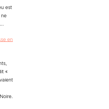
eu est
 ne
»…
nts,
it «
vaient
 Noire.