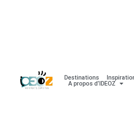
Aller
au
contenu
Destinations
Inspiratio
A propos d’IDEOZ