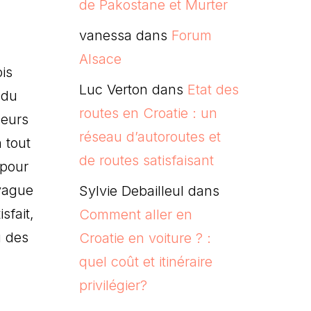
de Pakostane et Murter
vanessa
dans
Forum
Alsace
is
Luc Verton
dans
Etat des
 du
routes en Croatie : un
leurs
réseau d’autoroutes et
 tout
de routes satisfaisant
 pour
 vague
Sylvie Debailleul
dans
sfait,
Comment aller en
u des
Croatie en voiture ? :
quel coût et itinéraire
privilégier?