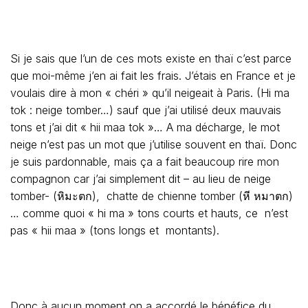
Si je sais que l’un de ces mots existe en thaï c’est parce
que moi-même j’en ai fait les frais. J’étais en France et je
voulais dire à mon « chéri » qu’il neigeait à Paris. (Hi ma
tok : neige tomber…) sauf que j’ai utilisé deux mauvais
tons et j’ai dit « hii maa tok »… A ma décharge, le mot
neige n’est pas un mot que j’utilise souvent en thaï. Donc
je suis pardonnable, mais ça a fait beaucoup rire mon
compagnon car j’ai simplement dit – au lieu de neige
tomber- (หิมะตก), chatte de chienne tomber (หี หมาตก)
… comme quoi « hi ma » tons courts et hauts, ce n’est
pas « hii maa » (tons longs et montants).
Donc à aucun moment on a accordé le bénéfice du