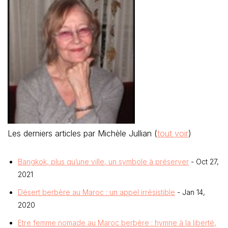
Les derniers articles par Michèle Jullian
(
tout voir
)
Bangkok, plus qu’une ville, un symbole à préserver
- Oct 27,
2021
Désert berbère au Maroc : un appel irrésistible
- Jan 14,
2020
Etre femme nomade au Maroc berbère : hymne à la liberté,