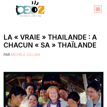
Aller
au
Organise
A propos 
contenu
LA « VRAIE » THAILANDE : A
CHACUN « SA » THAÏLANDE
PAR
MICHÈLE JULLIAN