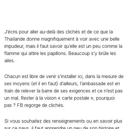
Si vous souhaitez des renseignements ou en savoir plus
sur ce pays, il faut apprendre un peu de son histoire et
lire les journaux, mais ne comptez pas sur moi pour vous
faire un « reader’s digest » sur la politique, l’économie, la
société…en 3 phrases.
Tout acte, engagement, décision demande un effort
personnel, et c’est bien là, la beauté de la chose. Avec
un zeste de prise de risque et d’aventure.
Un conseil cependant : voyagez avec discernement. Est-
ce trop demander aux candidats à la vie au paradis
terrestre, lequel n’existe que dans leur imagination. En
revanche, il est souvent pays de l’illusion. (je n’ai pas