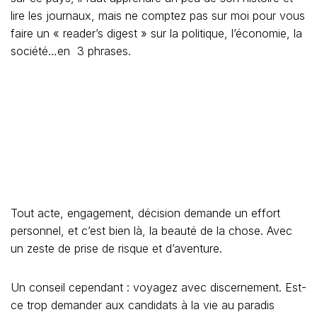
forcément dit désillusion)
La Thaïlande n’est pas une terre de bisounours. Jamais
entendu parler de « Amok » ? Les thaïs ont l’esprit de
revanche aiguisé comme un rasoir, ils sont jaloux et ne
supportent pas la moindre atteinte de face (énorme égo,
comme dans toute l’Asie, et ça ce n’est pas un cliché),
alors vaut mieux apprendre juste un peu plus que la
couleur de l’océan, les sourires des marchands et le sex
-appeal de celles qui vendent leur corps à défaut de
vendre leur âme, dans les karaokés, bars et salons de
massages en tout genre.
Connaissez-vous un autre pays au monde où des lois
iniques sont si débiles qu’elles forcent des parents à
dénoncer leur fille à la police par exemple, sous le seul