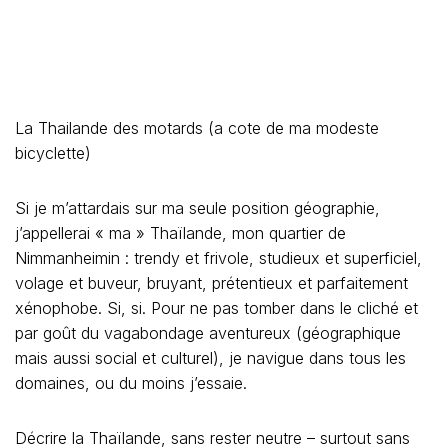
La Thailande des motards (a cote de ma modeste
bicyclette)
Si je m’attardais sur ma seule position géographie,
j’appellerai « ma » Thaïlande, mon quartier de
Nimmanheimin : trendy et frivole, studieux et superficiel,
volage et buveur, bruyant, prétentieux et parfaitement
xénophobe. Si, si. Pour ne pas tomber dans le cliché et
par goût du vagabondage aventureux (géographique
mais aussi social et culturel), je navigue dans tous les
domaines, ou du moins j’essaie.
Décrire la Thaïlande, sans rester neutre – surtout sans
rester neutre – (sinon se contenter de dire que la
Thaïlande est le pays du sourire), c’est prendre le risque
de se faire « alpaguer » par ceux qui pensent, à tort ou
à raison, détenir la vérité, leur vérité, tant le sens de
l’appropriation est fort chez l’homme en général.