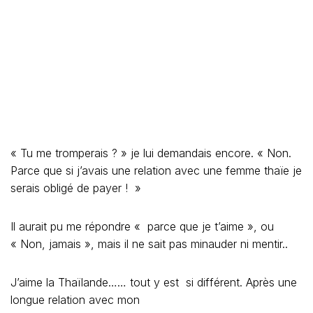
DANS UN UNIVERS
D’HOMMES
Vivre en Thailande permet de constater combien tout est
différent quand on vient de France. Etre une femme en
Thailande a été, et reste pour moi, un statut privilégié.
Dans un univers qui attire tant d’hommes – pour des
raisons avouables ou non, respectables ou non– dans
un univers décrit et raconté à quatre vingt dix neuf pour
cent par des hommes, j’adore ma position de femme libre
et indépendante dans ce pays. Je me balade au gré de
ma fantaisie « avec des semelles de vent », j’ouvre les
yeux, les oreilles, mon cœur aussi. Confidente, amie,
sœur, mère, amante, côté féminin aussi bien que
masculin. Et ce que j’entends ne correspond