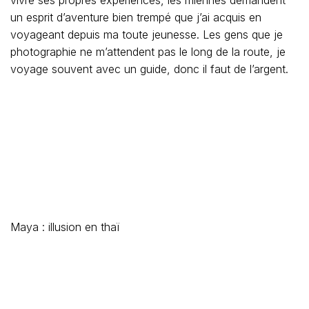
Maya : illusion en thaï
J’écris pour aller au-delà des clichés et de ce que la
Thaïlande donne magnifiquement à voir avec une belle
impudeur, mais il faut savoir qu’elle est un peu comme la
flamme qui attire les papillons. Beaucoup s’y brûle les
ailes.
Chacun est libre de venir s’installer ici, dans la mesure de
ses moyens (et il en faut) d’ailleurs, l’ambassade est en
train de relever la barre de ses exigences et ce n’est pas
un mal. Rester à la vision « carte postale », pourquoi
pas ? FB regorge de clichés.