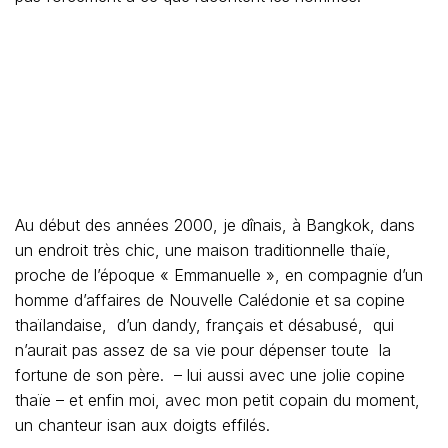
aux garçons (Je parle en règle générale)
Plus tard, nous quittons le restaurant pour rejoindre nos
hôtels respectifs. Mon musicien rejoint les hommes. La
petite copine du businessman s’aligne sur mon pas et me
prend le bras… On « chit chat »… la nuit est belle. « Tu
vas te marier avec x ? » je demande. Elle me serre très
fort la main. « Non, J’ai déjà un mari thaïlandais mais il
ne le sait pas. » me répond-elle. Elle a serré ma main
encore plus fort, comme pour me dire « ne lui dis rien »…
Des années plus tard, je demandais à mon compagnon
actuel – entre temps j’ai quitté le musicien, pas lui –
pourquoi les femmes thaïlandaises semblaient toujours
intéressées par lui alors que nous étions en couple. Il me
répondit « 1) Parce que je suis toujours « handsome »,
2) « phraw wa mee yot » (j’ai du pouvoir) et 3) parce
que je vis avec une farang, donc elles pensent que j’ai