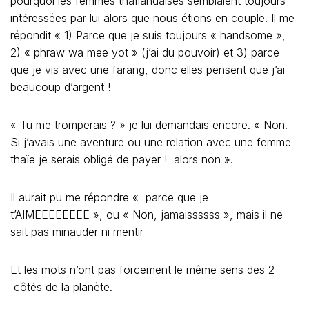
SE RACCROCHER À
L’IRRÉEL
Des traditions pour rassurer une société ébranlée :
La terre tremble un peu partout dans le monde en ce
moment. En Thaïlande, c’est la société qui vacille sur ses
bases, et pour confirmer cette impression, on pouvait lire
hier dans le « Post today », un journal très lu dans la
« middle class » de Bangkok : «
Changer
complètement le pays
» : le Vice-Premier Ministre,
Suthep, annonce un plan de changement pour le
pays… » Un jeu dangereux qui pourrait se terminer une