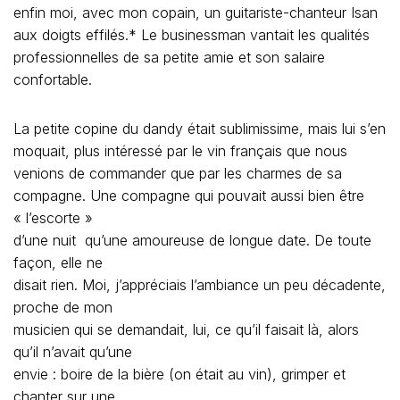
garçons (Je parle en règle générale)
Plus tard, nous quittons le restaurant pour rejoindre nos
hôtels respectifs. Mon musicien rejoint les hommes. La
petite copine du businessman s’aligne sur mon pas et me
prend le bras… On « chit-chat »… la nuit est belle. « Tu
vas te marier avec le farang ? » je demande. Elle me
serre très fort la main. « Non,
J’ai déjà un mari thaïlandais, il ne le sait pas » me
répond-elle. Elle a serré
ma main, plus fort encore, comme pour me dire « surtout
ne lui dis rien »…
Des années plus tard, je demandais à mon
compagnon pourquoi les femmes thaïlandaises
semblaient toujours intéressées par lui alors que nous
étions en couple. Il me répondit « 1) Parce que je suis