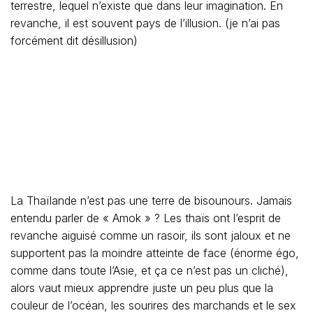
prétexte que celle-ci a fait circuler une vidéo sur « qui
vous savez » (alors que toute la Thaïlande l’a déjà
visionnée, même moi, c’est dire !) ??
Connaissez-vous un pays qui organise des chasses aux
sorcières pour « éradiquer » (je pèse mes mots,
« éradiquer » veut dire « exterminer ») ceux qui ne
pensent pas comme eux ? Lisez le Bangkok Post du
jour. Avez-vous entendu parler d’une organisation (RCO :
Rubbish Collection Organization) ? des extrêmistes qui
ont dejà près de 100 000 followers sur leur page FB, des
fanatiques qui veulent « éliminer » leurs frères qui n’ont
pas les mêmes idées qu’eux ? C’est aussi ça la
Thaïlande, un pays que je « tente » de décrire au fil des
jours et de mes blogs.