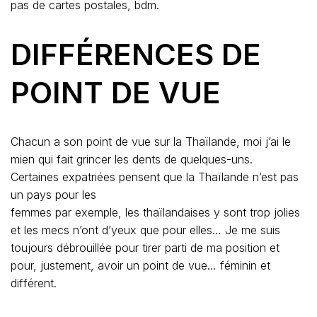
endroit très chic – une maison traditionnelle thaïe, –
époque « Emmanuelle » – en compagnie d’un homme
d’affaires français de Nouvelle Calédonie et de sa copine
thaïlandaise, d’un dandy, français et désabusé, qui
n’aurait pas eu assez de sa vie pour dépenser toute la
fortune de son père. – lui aussi avec une jolie thaïe – et
enfin moi, avec mon copain, un guitariste-chanteur Isan
aux doigts effilés.* Le businessman vantait les qualités
professionnelles de sa petite amie et son salaire
confortable.
La petite copine du dandy était sublimissime, mais lui s’en
moquait, plus intéressé par le vin français que nous
venions de commander que par les charmes de sa
compagne. Une compagne qui pouvait aussi bien être
« l’escorte »
d’une nuit qu’une amoureuse de longue date. De toute
façon, elle ne