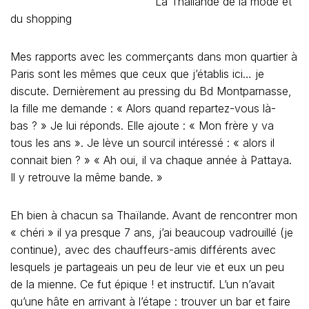
discute. Dernièrement au pressing du Bd Montparnasse,
la fille me demande : « Alors quand repartez-vous là-
bas ? » Je lui réponds. Elle ajoute : « Mon frère y va
tous les ans ». Je lève un sourcil intéressé : « alors il
connait bien ? » « Ah oui, il va chaque année à Pattaya.
Il y retrouve la même bande. »
Eh bien à chacun sa Thaïlande. Avant de rencontrer mon
« chéri » il ya presque 7 ans, j’ai beaucoup vadrouillé (je
continue), avec des chauffeurs-amis différents avec
lesquels je partageais un peu de leur vie et eux un peu
de la mienne. Ce fut épique ! et instructif. L’un n’avait
qu’une hâte en arrivant à l’étape : trouver un bar et faire
le bœuf avec les chanteurs de « phleeng pheua chiwit »
et surtout « picoler ». L’autre, ex prof, ne comprenait pas
pourquoi je photographiais de vieilles et sublimes femmes
Karen qu’il trouvait laides et repoussantes avec leur
bouche rouge de bétel. « Ce n’est pas la Thaïlande