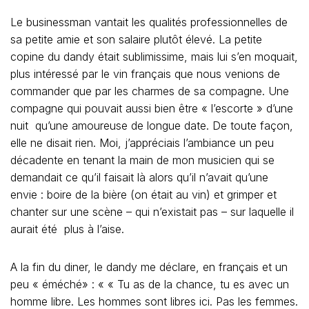
beaucoup d’argent !
« Tu me tromperais ? » je lui demandais encore. « Non.
Si j’avais une aventure ou une relation avec une femme
thaïe je serais obligé de payer ! alors non ».
Il aurait pu me répondre « parce que je
t’AIMEEEEEEEE », ou « Non, jamaissssss », mais il ne
sait pas minauder ni mentir
Et les mots n’ont pas forcement le même sens des 2
côtés de la planète.
J’aime vraiment la Thailande…… tout y est si différent