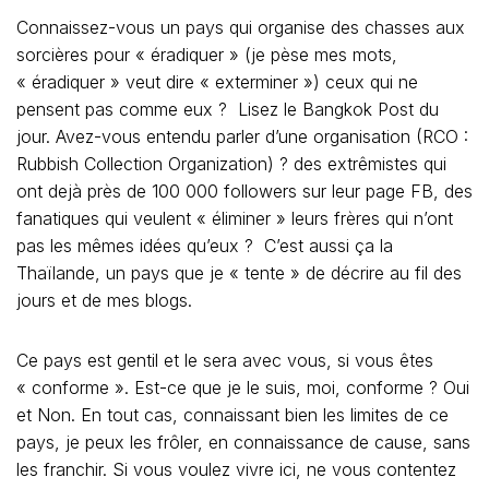
et les mecs n’ont d’yeux que pour elles… Je me suis
toujours débrouillée pour tirer parti de ma position et
pour, justement, avoir un point de vue… féminin et
différent.
Dans un univers qui attire tant d’hommes
– pour des raisons avouables ou non, respectables ou
non– dans un univers
décrit et raconté à quatre-vingt-dix-neuf pour cent par
des hommes, j’adore ma
position de femme libre et indépendante dans ce pays.
Confidente, amie, sœur,
mère, amante.. Et ce que j’entends ne correspond
pas forcément à ce que
racontent certains hommes.
Il y a quelques années je dînais, à Bangkok, dans un