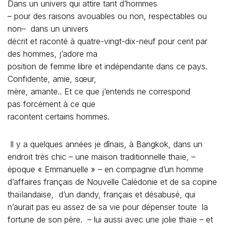
disait rien. Moi, j’appréciais l’ambiance un peu décadente,
proche de mon
musicien qui se demandait, lui, ce qu’il faisait là, alors
qu’il n’avait qu’une
envie : boire de la bière (on était au vin), grimper et
chanter sur une
scène – qui n’existait pas – sur laquelle il aurait été plus à
l’aise.
A la fin du dîner, le dandy me déclare, en français et un
peu « éméché» : « Tu as de la chance, tu es avec un
homme libre. Les hommes sont libres ici. Pas les femmes.
Ton copain te quittera lorsqu’il en aura envie. S’il est
avec toi c’est par choix. Les
filles n’ont pas le choix. Elles dépendent trop de l’argent.
» Il faut
dire que la responsabilité des parents âgés incombe aux
filles et non aux