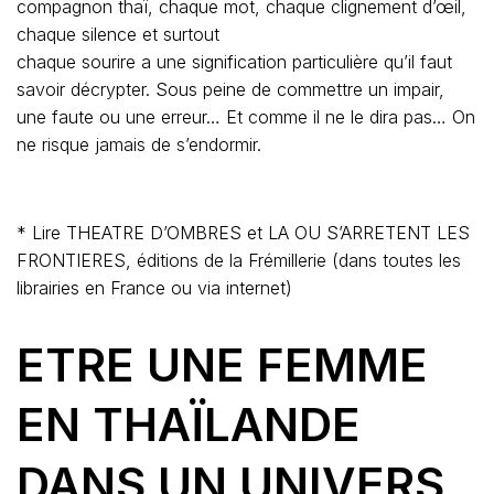
pas forcement à ce que racontent les hommes.
Au début des années 2000, je dînais, à Bangkok, dans
un endroit très chic, une maison traditionnelle thaïe,
proche de l’époque « Emmanuelle », en compagnie d’un
homme d’affaires de Nouvelle Calédonie et sa copine
thaïlandaise, d’un dandy, français et désabusé, qui
n’aurait pas assez de sa vie pour dépenser toute la
fortune de son père. – lui aussi avec une jolie copine
thaïe – et enfin moi, avec mon petit copain du moment,
un chanteur isan aux doigts effilés.
Le businessman vantait les qualités professionnelles de
sa petite amie et son salaire plutôt élevé. La petite
copine du dandy était sublimissime, mais lui s’en moquait,