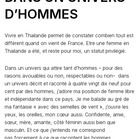
plus intéressé par le vin français que nous venions de
commander que par les charmes de sa compagne. Une
compagne qui pouvait aussi bien être « l’escorte » d’une
nuit qu’une amoureuse de longue date. De toute façon,
elle ne disait rien. Moi, j’appréciais l’ambiance un peu
décadente en tenant la main de mon musicien qui se
demandait ce qu’il faisait là alors qu’il n’avait qu’une
envie : boire de la bière (on était au vin) et grimper et
chanter sur une scène – qui n’existait pas – sur laquelle il
aurait été plus à l’aise.
A la fin du diner, le dandy me déclare, en français et un
peu « éméché» : « « Tu as de la chance, tu es avec un
homme libre. Les hommes sont libres ici. Pas les femmes.
Ton copain te quittera lorsqu’il en aura envie. S’il est
avec toi c’est par choix. Les filles n’ont pas le choix.
Elles dépendent trop de l’argent. » Il faut dire que la
responsabilité des parents âgés incombe aux filles et non