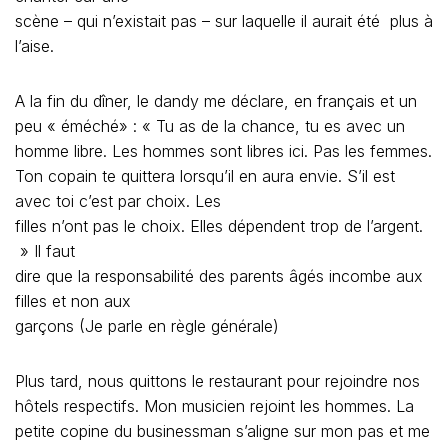
toujours « handsome » – 2) « phraowa mee yot » (j’ai du
pouvoir ou du galon, ce qui revient au même) et 3)
parce que je vis avec une farang, donc elles pensent
que j’ai beaucoup
d’argent. Pour les filles thaïes, les farangs sont toujours
riches.
« Tu me tromperais ? » je lui demandais encore. « Non.
Parce que si j’avais une relation avec une femme thaïe je
serais obligé de payer ! »
Il aurait pu me répondre « parce que je t’aime », ou
« Non, jamais », mais il ne sait pas minauder ni mentir..
J’aime la Thaïlande…… tout y est si différent. Après une