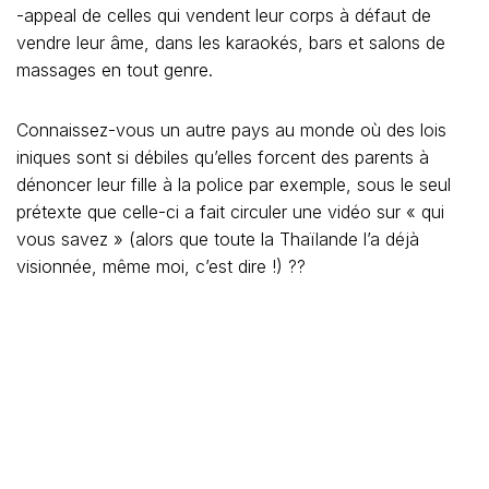
Ce pays est gentil et le sera avec vous, si vous êtes
« conforme ». Est-ce que je le suis, moi, conforme ? Oui
et Non. En tout cas, connaissant bien les limites de ce
pays, je peux les frôler, en connaissance de cause, sans
les franchir. Si vous voulez vivre ici, ne vous contentez
pas de cartes postales, bdm.
DIFFÉRENCES DE
POINT DE VUE
Chacun a son point de vue sur la Thaïlande, moi j’ai le
mien qui fait grincer les dents de quelques-uns.
Certaines expatriées pensent que la Thaïlande n’est pas
un pays pour les
femmes par exemple, les thaïlandaises y sont trop jolies