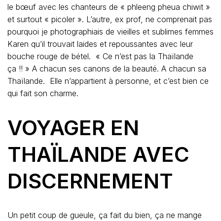
ça !! » A chacun ses canons de la beauté. A chacun sa
Thaïlande. Elle n’appartient à personne, et c’est bien ce
qui fait son charme.
VOYAGER EN
THAÏLANDE AVEC
DISCERNEMENT
Un petit coup de gueule, ça fait du bien, ça ne mange
pas de pain et c’est même signe de bonne santé !
Depuis mon apparition sur FB, en 2009, on m’a parfois
prise pour une agence de renseignements… que je ne
suis pas. Je vais être claire, j’écris un blog qui me