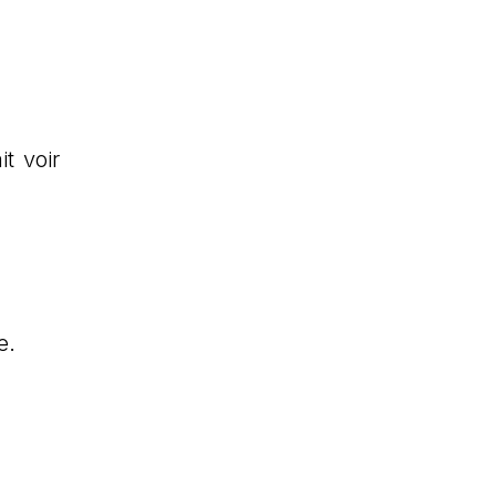
t voir
e.