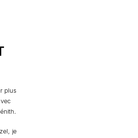
T
r plus
avec
zénith.
el, je