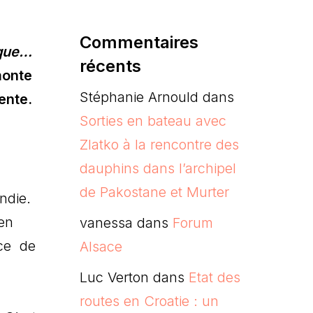
Commentaires
ique…
récents
monte
Stéphanie Arnould
dans
ente.
Sorties en bateau avec
Zlatko à la rencontre des
dauphins dans l’archipel
de Pakostane et Murter
ndie.
 en
vanessa
dans
Forum
nce de
Alsace
Luc Verton
dans
Etat des
routes en Croatie : un