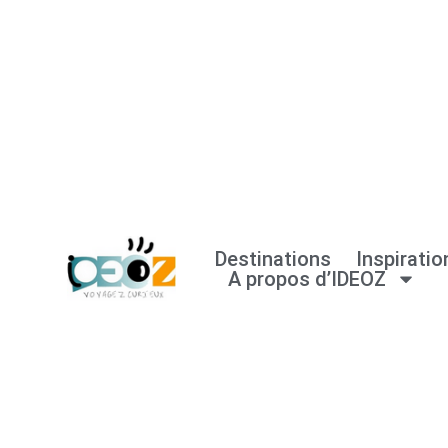
Aller
au
contenu
Destinations
Inspiratio
A propos d’IDEOZ