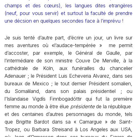
champs et des cœurs), les langues dites etrangères
(neuf, pour vous servir) et surtout la faculté de prendre
une décsion en quelques secondes face à l’imprévu !
Je suis tenté d’autre part, d’écrire un jour, un livre sur
mes aventures où «l’audace-tempérée » me permit
d’accoster, par exemple, le Général de Gaulle, par
l’intermédiare de son ministre Couve De Merville, à la
cathédrale de Köln, aux funérailles du chancelier
Adenauer ; le Président Luis Echeveria Alvarez, dans ses
bureaux de Mexico ; le tout dernier Président somalien,
du Somaliland, dans son palais présidentiel ; ou
l’Islandaise Vigdís Finnbogadóttir qui fut la première
femme au monde à être élue
présidente
de la république
et des centaines d’autres personnages du monde, tels
que Brigitte Bardot dans sa « Camargue » de Saint-
Tropez, ou Barbara Streisand à Los Angeles aux USA,
où Jean d’Ormesson dans ces bureaux du Figaro de