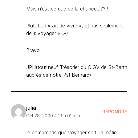
Mais n’est-ce que de la chance…??!!
Plutôt un « art de vivre », et pas seulement
de « voyager »..:-)
Bravo !
JPH(tout neuf Trésorier du CIGV de St-Barth
auprès de notre Pst Bernard)
julia
RÉPONDRE
Oct 28, 2009 à 19 h 01 min
je comprends que voyager soit un métier!