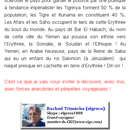
scléroser le pays pour garder le pouvoir par une politique
à tendance impérialiste! les Tigrinya forment 50 % de la
population, les Tigre et Kunama en constituent 40 %.
Les Afars et les Saho occupent le tiers de cette Erythrée
du bout du monde. Au pays dit Bar El Habach, du nom
de cette ville du Yémen qui poussa son ethnie vers
l’Erythrée, la Somalie, le Soudan et l’Ethiopie ! Au
Yemen, en Arabie heureuse, pays de la Reine de Saba
qui eu un enfant du roi Salomon (à Jérusalem) qui
naquit presque en cachette en terre d’Erythrée ! Dit-on !
C’est ce que je vais vous inviter à découvrir, avec moi,
avec forces anecdotes et péripéties voyageuses !