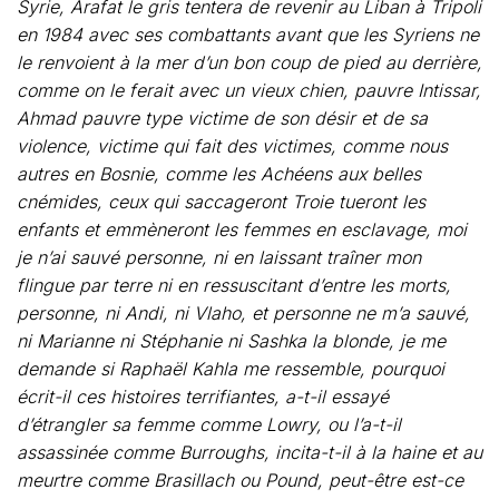
Syrie, Arafat le gris tentera de revenir au Liban à Tripoli
en 1984 avec ses combattants avant que les Syriens ne
le renvoient à la mer d’un bon coup de pied au derrière,
comme on le ferait avec un vieux chien, pauvre Intissar,
Ahmad pauvre type victime de son désir et de sa
violence, victime qui fait des victimes, comme nous
autres en Bosnie, comme les Achéens aux belles
cnémides, ceux qui saccageront Troie tueront les
enfants et emmèneront les femmes en esclavage, moi
je n’ai sauvé personne, ni en laissant traîner mon
flingue par terre ni en ressuscitant d’entre les morts,
personne, ni Andi, ni Vlaho, et personne ne m’a sauvé,
ni Marianne ni Stéphanie ni Sashka la blonde, je me
demande si Raphaël Kahla me ressemble, pourquoi
écrit-il ces histoires terrifiantes, a-t-il essayé
d’étrangler sa femme comme Lowry, ou l’a-t-il
assassinée comme Burroughs, incita-t-il à la haine et au
meurtre comme Brasillach ou Pound, peut-être est-ce