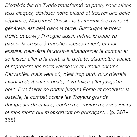
Diomède fils de Tydée transformé en paon, nous allons
tous claquer, dévisser notre billard et trouver une belle
sépulture, Mohamed Choukri le traîne-misère avare et
généreux est déjà dans la terre, Burroughs le tireur
d’élite et Lowry l’ivrogne aussi, même le pape va
passer la crosse à gauche incessamment, et moi
ensuite, peut-être faudrait-il abandonner le combat et
se laisser aller à la mort, à la défaite, s’admettre vaincu
et reprendre les noirs vaisseaux et l’ironie comme
Cervantès, mais vers où, c’est trop tard, plus d’arrêts
avant la destination finale, il va falloir aller jusqu’au
bout, il va falloir se porter jusqu’à Rome et continuer la
bataille, le combat contre les Troyens grands
dompteurs de cavale, contre moi-même mes souvenirs
et mes morts qui m’observent en grimaçant…
(p. 367-
368)
Ainsi le périple funèbre se poursuit-il, flux de conscience