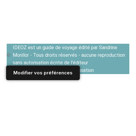
IDEOZ est un guide de voyage édité par Sandrine
Monllor - Tous droits réservés - aucune reproduction
sans autorisation écrite de l'éditeur
Voir les Conditions générales d'utilisation
Modifier vos préférences
Accueil
/
Derniers articles
/
GUIDE CULTUREL
/
Critiques de livres et livres de voyage