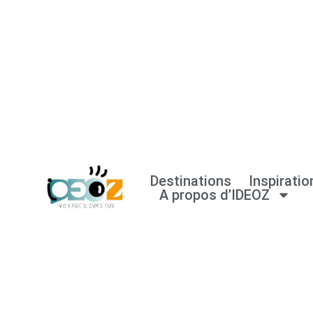
Aller
au
contenu
Destinations
Inspiratio
A propos d’IDEOZ