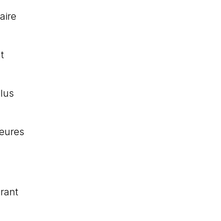
aire
t
plus
heures
rant