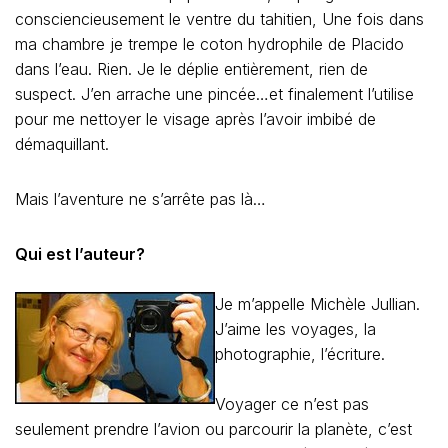
Je m’appelle Michèle Jullian.
J’aime les voyages, la
photographie, l’écriture.
Voyager ce n’est pas
seulement prendre l’avion ou parcourir la planète, c’est
aussi voyager dans les livres, les deux étant l’idéal.
Chaque voyage comporte sa part de découvertes et de
déconvenues, lesquelles deviennent expériences, à
partager ou pas. Voyager est une aventure de chaque
instant. Mes repères sont en France et en Thaïlande où
je réside « on and off ». J’ai écrit un
roman « théâtre
d’ombres »
qui a pour décor la Malaisie et la Thaïlande …
Découvrez le blog de Michèle, une femme à la croisée
des cultures …