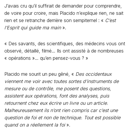
viennent me voir avec toutes sortes d’instruments de
mesure ou de contrôle, me posent des questions,
assistent aux opérations, font des analyses, puis
retournent chez eux écrire un livre ou un article.
Malheureusement ils n’ont rien compris car c’est une
question de foi et non de technique. Tout est possible
quand on a réellement la foi
».
La foi ? Voilà qui ne doit pas contenter les savants et les
médecins ! Placido se soumet de bonne grâce à mon
interrogatoire. Son diagnostic ? Il l’établit grâce à la
couleur de l’aura. Ses connaissances médicales ?
Aucune, c’est l’esprit qui le guide. De quoi il vit ? Des
dons. Les gens donnent ce qu’ils veulent.
Après le repas j’accompagne le guérisseur chez un
tahitien qui souffre d’une tumeur à l’estomac.