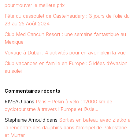
Commentaires récents
RIVEAU
dans
Paris – Pekin à vélo : 12000 km de
cyclotourisme à travers l’Europe et l’Asie…
Stéphanie Arnould
dans
Sorties en bateau avec Zlatko à
la rencontre des dauphins dans l’archipel de Pakostane
et Murter
vanessa
dans
Forum Alsace
Luc Verton
dans
Etat des routes en Croatie : un réseau
d’autoroutes et de routes satisfaisant
Sylvie Debailleul
dans
Comment aller en Croatie en
voiture ? : quel coût et itinéraire privilégier?