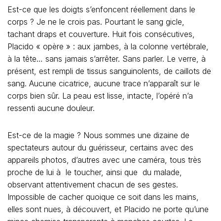
Est-ce de la magie ? Nous sommes une dizaine de
spectateurs autour du guérisseur, certains avec des
appareils photos, d’autres avec une caméra, tous très
proche de lui à le toucher, ainsi que du malade,
observant attentivement chacun de ses gestes.
Impossible de cacher quoique ce soit dans les mains,
elles sont nues, à découvert, et Placido ne porte qu’une
mince chemise transparente à manches courtes. Le
coton hydrophile ? C’est un des assistants qui l’a apporté
avec lui et déposé sur la table de la chambre. Je profite
d’un moment d’inattention pour me glisser derrière les
curieux et m’empare du paquet. Si ce coton cache un
secret, je le saurai. Le premier assistant masse
maintenant les jambes du paralysé et Placido lui
demande avec une conviction, toute solennelle, de
bouger les pieds. C’est « lève-toi et marche de
l’évangile ! » mais là, rien, pas le moindre petit
mouvement, les membres restent raides, immobiles. La