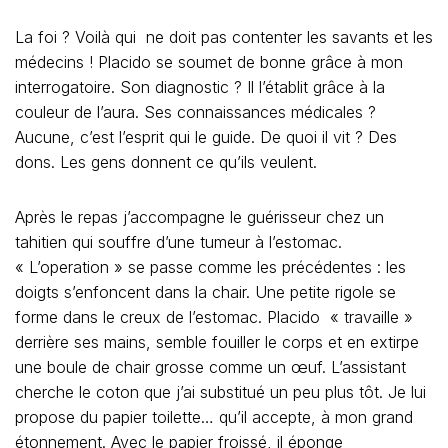
« L’operation » se passe comme les précédentes : les
doigts s’enfoncent dans la chair. Une petite rigole se
forme dans le creux de l’estomac. Placido « travaille »
derrière ses mains, semble fouiller le corps et en extirpe
une boule de chair grosse comme un œuf. L’assistant
cherche le coton que j’ai substitué un peu plus tôt. Je lui
propose du papier toilette… qu’il accepte, à mon grand
étonnement. Avec le papier froissé, il éponge
consciencieusement le ventre du tahitien, Une fois dans
ma chambre je trempe le coton hydrophile de Placido
dans l’eau. Rien. Je le déplie entièrement, rien de
suspect. J’en arrache une pincée…et finalement l’utilise
pour me nettoyer le visage après l’avoir imbibé de
démaquillant.
Mais l’aventure ne s’arrête pas là…
Qui est l’auteur?