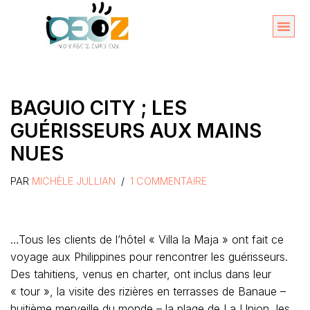
Aller
au
Organise
A propos 
contenu
BAGUIO CITY ; LES
GUÉRISSEURS AUX MAINS
NUES
PAR
MICHÈLE JULLIAN
1 COMMENTAIRE
…Tous les clients de l’hôtel « Villa la Maja » ont fait ce
voyage aux Philippines pour rencontrer les guérisseurs.
Des tahitiens, venus en charter, ont inclus dans leur
« tour », la visite des rizières en terrasses de Banaue –
huitième merveille du monde – la plage de La Union, les