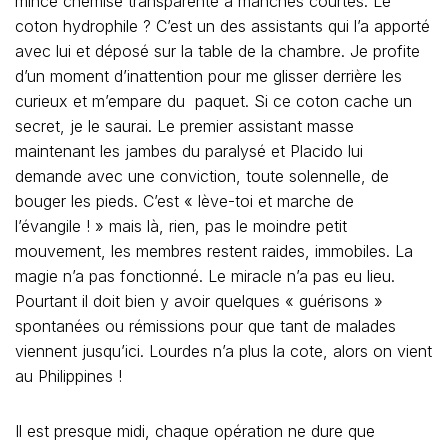
magie n’a pas fonctionné. Le miracle n’a pas eu lieu.
Pourtant il doit bien y avoir quelques « guérisons »
spontanées ou rémissions pour que tant de malades
viennent jusqu’ici. Lourdes n’a plus la cote, alors on vient
au Philippines !
Il est presque midi, chaque opération ne dure que
quelques minutes. Déjà d’autres personnes sollicitent
Placido, d’autres malades l’attendent dans les chambres
voisines.
Avant qu’il ne soit happé et ne disparaisse de l’hôtel, je
m’empresse de l’inviter à déjeuner à la « Villa » avec ses
deux assistants, Nous buvons de la tequila et
l’atmosphère se détend. Placido, plutôt laconique au
début du repas, se déride et répond gentiment à toutes
mes questions. Il me raconte : «
la découverte de son
don de guérisseur lors de sa prime enfance, son travail