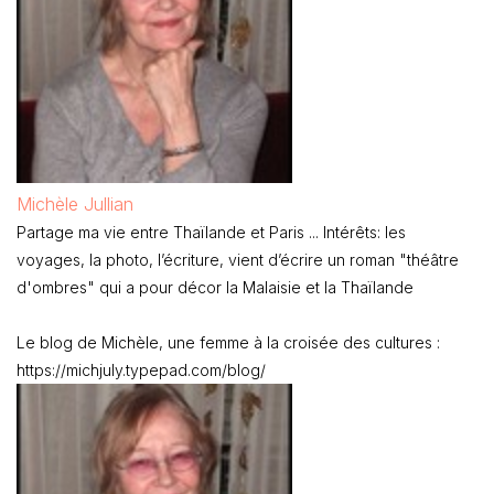
Le blog de Michèle, une femme à la croisée des cultures :
https://michjuly.typepad.com/blog/
Les derniers articles par Michèle Jullian
(
tout voir
)
Bangkok, plus qu’une ville, un symbole à préserver
- Oct 27,
2021