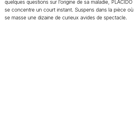
quelques questions sur l’origine de sa maladie, PLACIDO
se concentre un court instant. Suspens dans la pièce où
se masse une dizaine de curieux avides de spectacle.
Ma main a gauche, celle de l’assistant qui tient le coton
hydrophile et les mains de Placido
Le guérisseur pose une serviette blanche sur le corps
dénudé du malade, touche du doigt différentes parties
de son corps, comme s’il « voyait » à travers l’étoffe,
puis rejette celle-ci et, sans marquer le moindre arrêt,
triture le ventre du vieil homme. Du sang – ou ce qui
ressemble à du sang – gicle, immédiatement épongé par
l’assistant, avec un morceau de coton hydrophile, Je lis
l’effort sur le visage de Placido. Des sillons creusent son