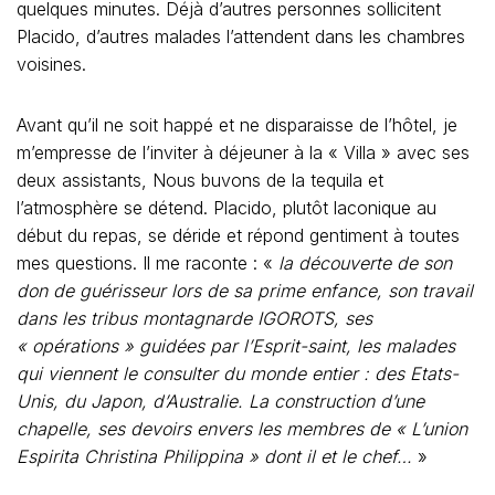
dans les tribus montagnarde IGOROTS, ses
« opérations » guidées par l’Esprit-saint, les malades
qui viennent le consulter du monde entier : des Etats-
Unis, du Japon, d’Australie. La construction d’une
chapelle, ses devoirs envers les membres de « L’union
Espirita Christina Philippina » dont il et le chef…
»
J’avais cru qu’il suffirait de demander pour comprendre,
de voire pour croire, mais Placido n’explique rien, ne sait
rien et se retranche derrière son sempiternel : «
C’est
l’Esprit qui guide ma main
».
« Des savants, des scientifiques, des médecins vous ont
observé, détaillé, filmé… Ils ont assisté à de nombreuses
« opérations »… qu’en pensez-vous ? »
Placido me sourit un peu gêné, «
Des occidentaux