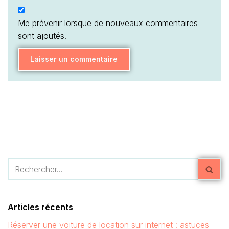
Articles récents
Réserver une voiture de location sur internet : astuces
pour trouver le meilleur prix
Fête du cassoulet de Castelnaudary : 3 jours de folie du
23 au 25 Août 2024
Club Med Cancun Resort : une semaine fantastique au
Mexique
Voyage à Dubaï : 4 activités pour en avoir plein la vue
Club vacances en famille en Europe : 5 idées d’évasion
au soleil