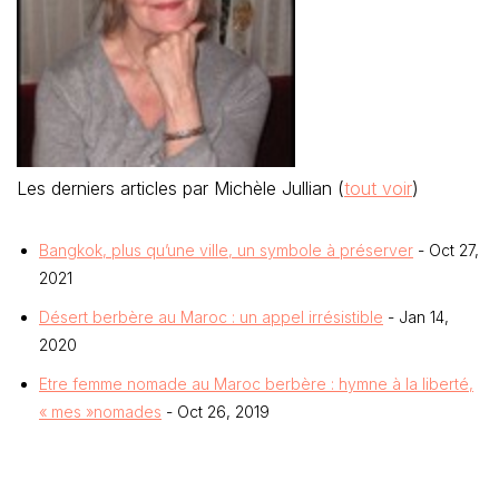
Désert berbère au Maroc : un appel irrésistible
- Jan 14,
2020
Etre femme nomade au Maroc berbère : hymne à la liberté,
« mes »nomades
- Oct 26, 2019
1 commentaire
pour “Baguio City ;
les guérisseurs
aux mains nues”