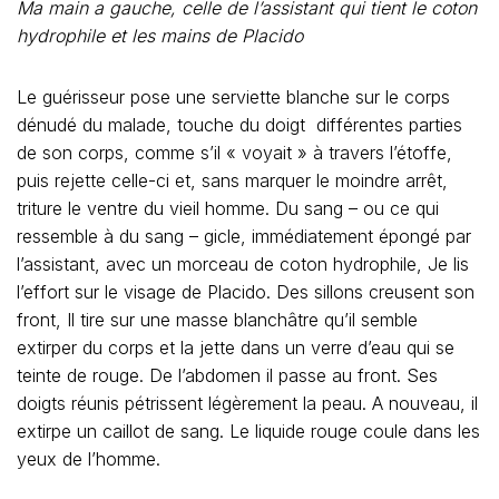
front, Il tire sur une masse blanchâtre qu’il semble
extirper du corps et la jette dans un verre d’eau qui se
teinte de rouge. De l’abdomen il passe au front. Ses
doigts réunis pétrissent légèrement la peau. A nouveau, il
extirpe un caillot de sang. Le liquide rouge coule dans les
yeux de l’homme.
Est-ce que les doigts s’enfoncent réellement dans le
corps ? Je ne le crois pas. Pourtant le sang gicle,
tachant draps et couverture. Huit fois consécutives,
Placido « opère » : aux jambes, à la colonne vertébrale,
à la tête… sans jamais s’arrêter. Sans parler. Le verre, à
présent, est rempli de tissus sanguinolents, de caillots de
sang. Aucune cicatrice, aucune trace n’apparaît sur le
corps bien sûr. La peau est lisse, intacte, l’opéré n’a
ressenti aucune douleur.