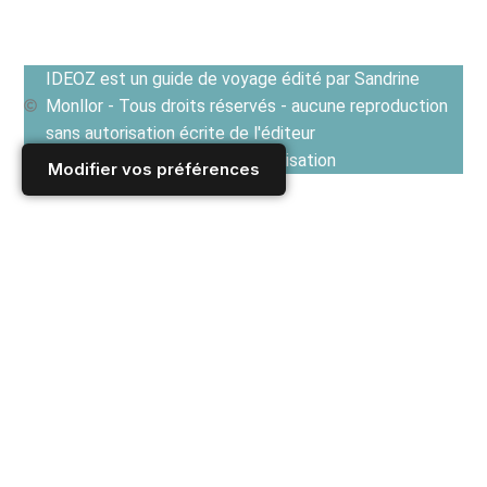
IDEOZ est un guide de voyage édité par Sandrine
Monllor - Tous droits réservés - aucune reproduction
sans autorisation écrite de l'éditeur
Voir les Conditions générales d'utilisation
Modifier vos préférences
Accueil
/
Derniers articles
/
TRIBUNE
/
CHRONIQUES NOMADES
/
La culture de Bangkok en marche jusqu’au coeur de la
culture traditionnelle