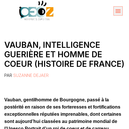
Aller
au
Organise
A propos 
contenu
VAUBAN, INTELLIGENCE
GUERIÈRE ET HOMME DE
COEUR (HISTOIRE DE FRANCE)
PAR
SUZANNE DEJAER
Vauban, gentilhomme de Bourgogne, passé à la
postérité en raison de ses forteresses et fortifications
exceptionnelles réputées imprenables, dont certaines
sont aujourd’hui classées au patrimoine mondial de
l’Unesco.Portrait d’un roi de coeur et de carreau….