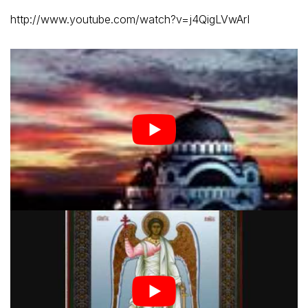
http://www.youtube.com/watch?v=j4QigLVwArI