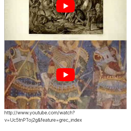
http://www.youtube.com/watch?
v=Uc5tnPToj2g&feature=grec_index