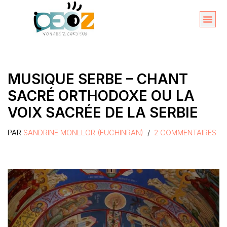
Aller
au
Organise
A propos 
contenu
MUSIQUE SERBE – CHANT
SACRÉ ORTHODOXE OU LA
VOIX SACRÉE DE LA SERBIE
PAR
SANDRINE MONLLOR (FUCHINRAN)
2 COMMENTAIRES