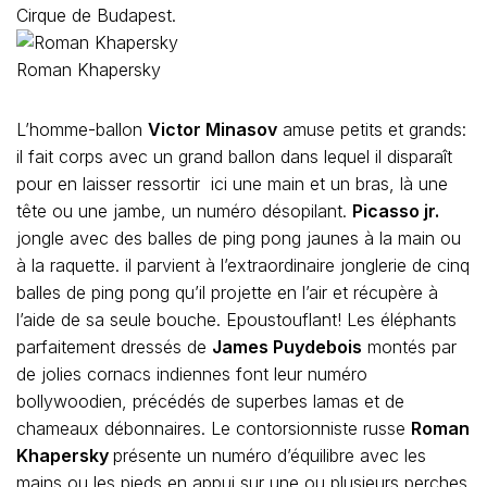
Cirque de Budapest.
Roman Khapersky
L’homme-ballon
Victor Minasov
amuse petits et grands:
il fait corps avec un grand ballon dans lequel il disparaît
pour en laisser ressortir ici une main et un bras, là une
tête ou une jambe, un numéro désopilant.
Picasso jr.
jongle avec des balles de ping pong jaunes à la main ou
à la raquette. il parvient à l’extraordinaire jonglerie de cinq
balles de ping pong qu’il projette en l’air et récupère à
l’aide de sa seule bouche. Epoustouflant! Les éléphants
parfaitement dressés de
James Puydebois
montés par
de jolies cornacs indiennes font leur numéro
bollywoodien, précédés de superbes lamas et de
chameaux débonnaires. Le contorsionniste russe
Roman
Khapersky
présente un numéro d’équilibre avec les
mains ou les pieds en appui sur une ou plusieurs perches