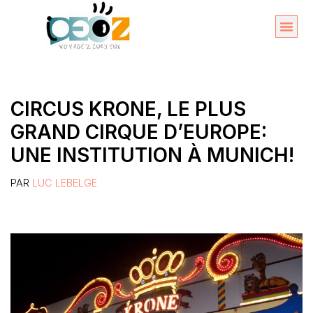
Aller
au
Organise
A propos 
contenu
CIRCUS KRONE, LE PLUS
GRAND CIRQUE D’EUROPE:
UNE INSTITUTION À MUNICH!
PAR
LUC LEBELGE