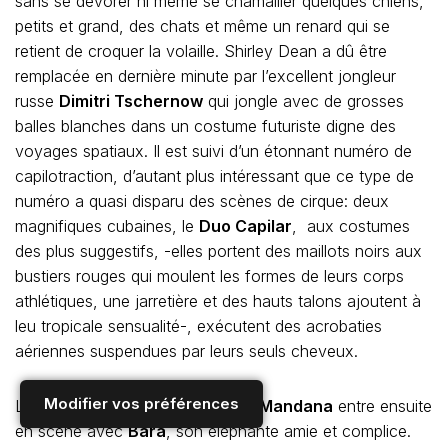
sans se dévorer ni même se chamailler quelques chiens,
petits et grand, des chats et même un renard qui se
retient de croquer la volaille. Shirley Dean a dû être
remplacée en dernière minute par l’excellent jongleur
russe
Dimitri Tschernow
qui jongle avec de grosses
balles blanches dans un costume futuriste digne des
voyages spatiaux. Il est suivi d’un étonnant numéro de
capilotraction, d’autant plus intéressant que ce type de
numéro a quasi disparu des scènes de cirque: deux
magnifiques cubaines, le
Duo Capilar
, aux costumes
des plus suggestifs, -elles portent des maillots noirs aux
bustiers rouges qui moulent les formes de leurs corps
athlétiques, une jarretière et des hauts talons ajoutent à
leu tropicale sensualité-, exécutent des acrobaties
aériennes suspendues par leurs seuls cheveux.
Modifier vos préférences
La célèbre et très attendue
Jana Mandana
entre ensuite
en scène avec
Bara
, son éléphante amie et complice.