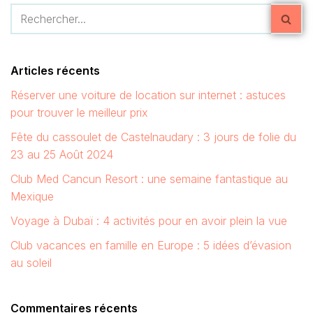
Réserver une voiture de location sur internet : astuces
pour trouver le meilleur prix
Fête du cassoulet de Castelnaudary : 3 jours de folie du
23 au 25 Août 2024
Club Med Cancun Resort : une semaine fantastique au
Mexique
Voyage à Dubaï : 4 activités pour en avoir plein la vue
Club vacances en famille en Europe : 5 idées d’évasion
au soleil
Commentaires récents
Emilie Tllr
dans
Sorties en bateau avec Zlatko à la
rencontre des dauphins dans l’archipel de Pakostane et
Murter
Mickaël Dumont
dans
Sorties en bateau avec Zlatko à la