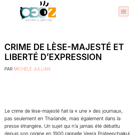
Aller
au
Organise
A propos 
contenu
CRIME DE LÈSE-MAJESTÉ ET
LIBERTÉ D’EXPRESSION
PAR
MICHÈLE JULLIAN
Le crime de lèse-majesté fait la « une » des journaux,
pas seulement en Thaïlande, mais également dans la
presse étrangère. Un sujet qui n’a jamais été débattu
depuis son origine en 1900 rappelle Veera Prateepchaikul