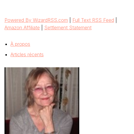
À propos
Articles récents
Michèle Jullian
Partage ma vie entre Thaïlande et Paris ... Intérêts: les
voyages, la photo, l’écriture, vient d’écrire un roman "théâtre
d'ombres" qui a pour décor la Malaisie et la Thaïlande