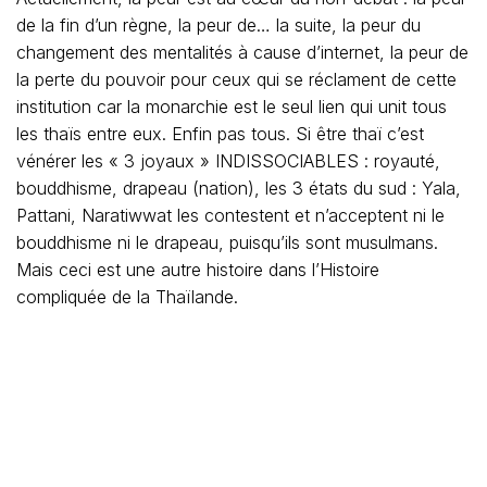
de la fin d’un règne, la peur de… la suite, la peur du
changement des mentalités à cause d’internet, la peur de
la perte du pouvoir pour ceux qui se réclament de cette
institution car la monarchie est le seul lien qui unit tous
les thaïs entre eux. Enfin pas tous. Si être thaï c’est
vénérer les « 3 joyaux » INDISSOCIABLES : royauté,
bouddhisme, drapeau (nation), les 3 états du sud : Yala,
Pattani, Naratiwwat les contestent et n’acceptent ni le
bouddhisme ni le drapeau, puisqu’ils sont musulmans.
Mais ceci est une autre histoire dans l’Histoire
compliquée de la Thaïlande.
Powered By WizardRSS.com
|
Full Text RSS Feed
|
Amazon Affiliate
|
Settlement Statement