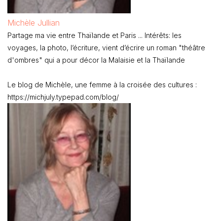
Le blog de Michèle, une femme à la croisée des cultures :
https://michjuly.typepad.com/blog/
Les derniers articles par Michèle Jullian
(
tout voir
)
Bangkok, plus qu’une ville, un symbole à préserver
- Oct 27,
2021