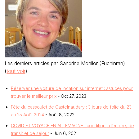
Les derniers articles par Sandrine Monllor (Fuchinran)
(
tout voir
)
Réserver une voiture de location sur internet : astuces pour
trouver le meilleur prix
- Oct 27, 2023
Fête du cassoulet de Castelnaudary : 3 jours de folie du 23
au 25 Août 2024
- Août 8, 2022
COVID ET VOYAGE EN ALLEMAGNE : conditions d’entrée, de
transit et de séjour
- Juin 6, 2021