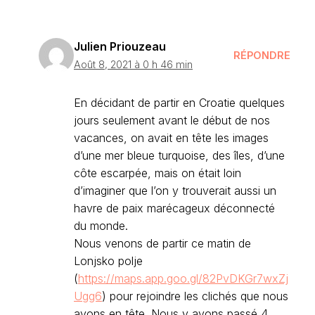
Julien Priouzeau
RÉPONDRE
Août 8, 2021 à 0 h 46 min
En décidant de partir en Croatie quelques
jours seulement avant le début de nos
vacances, on avait en tête les images
d’une mer bleue turquoise, des îles, d’une
côte escarpée, mais on était loin
d’imaginer que l’on y trouverait aussi un
havre de paix marécageux déconnecté
du monde.
Nous venons de partir ce matin de
Lonjsko polje
(
https://maps.app.goo.gl/82PvDKGr7wxZj
Ugg6
) pour rejoindre les clichés que nous
avons en tête. Nous y avons passé 4