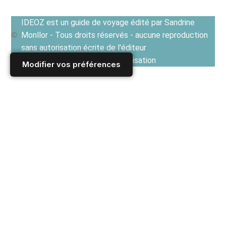
IDEOZ est un guide de voyage édité par Sandrine
Monllor - Tous droits réservés - aucune reproduction
sans autorisation écrite de l'éditeur
Voir les Conditions générales d'utilisation
Modifier vos préférences
Accueil
/
CROATIE
/
HEBERGEMENTS EN CROATIE
/
Agrotourisme en Croatie : logement authentique et
traditionnel à la campagne
/
Agrotourisme en Croatie Centrale : bonnes adresses pour
loger à la ferme et découvrir les traditions croates