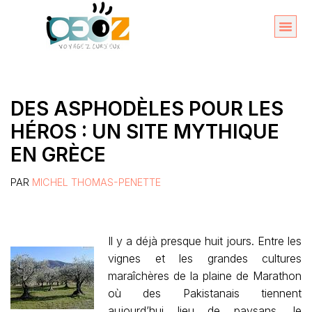
Aller
au
Organise
A propos 
contenu
DES ASPHODÈLES POUR LES
HÉROS : UN SITE MYTHIQUE
EN GRÈCE
PAR
MICHEL THOMAS-PENETTE
Il y a déjà presque huit jours. Entre les
vignes et les grandes cultures
maraîchères de la plaine de Marathon
où des Pakistanais tiennent
aujourd’hui lieu de paysans, le