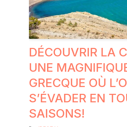
DÉCOUVRIR LA C
UNE MAGNIFIQUE
GRECQUE OÙ L’
S’ÉVADER EN T
SAISONS!