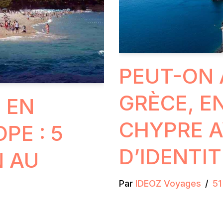
PEUT-ON 
GRÈCE, E
 EN
CHYPRE A
PE : 5
D’IDENTIT
N AU
Par
IDEOZ Voyages
51