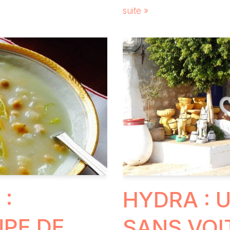
suite »
 :
HYDRA : 
UPE DE
SANS VOI