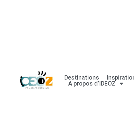
Aller
au
contenu
Destinations
Inspiratio
A propos d’IDEOZ