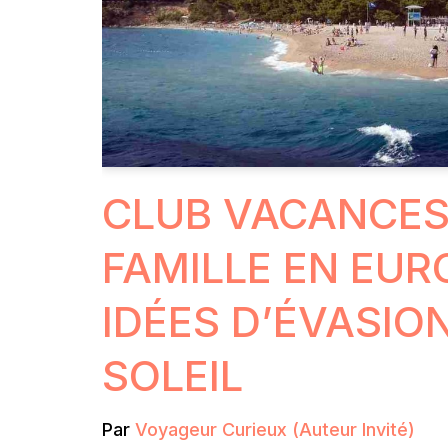
CLUB VACANCES
FAMILLE EN EURO
IDÉES D’ÉVASIO
SOLEIL
Par
Voyageur Curieux (Auteur Invité)