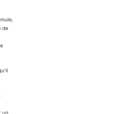
imule,
e de
me
u’il
t
r un