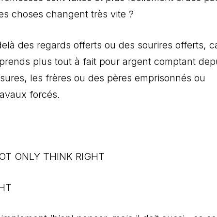
 les choses changent très vite ?
elà des regards offerts ou des sourires offerts, c
 prends plus tout à fait pour argent comptant dep
essures, les frères ou des pères emprisonnés ou
ravaux forcés.
T ONLY THINK RIGHT
GHT