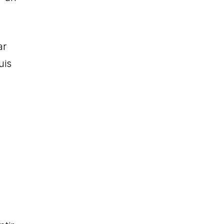
ar
uis