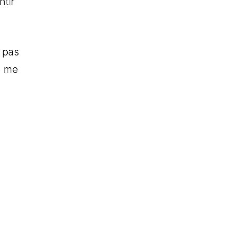
ntir
e pas
e me