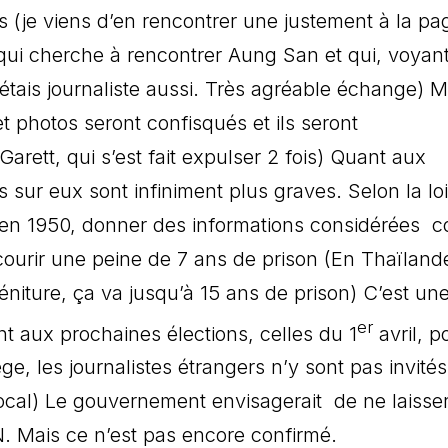
s (je viens d’en rencontrer une justement à la p
ui cherche à rencontrer Aung San et qui, voyan
étais journaliste aussi. Très agréable échange) M
et photos seront confisqués et ils seront
rett, qui s’est fait expulser 2 fois) Quant aux
 sur eux sont infiniment plus graves. Selon la loi
e en 1950, donner des informations considérées
ncourir une peine de 7 ans de prison (En Thaïlande
éniture, ça va jusqu’à 15 ans de prison) C’est un
er
t aux prochaines élections, celles du 1
avril, p
e, les journalistes étrangers n’y sont pas invité
 local) Le gouvernement envisagerait de ne laisse
N. Mais ce n’est pas encore confirmé.