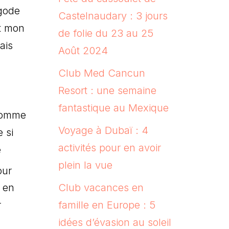
agode
Castelnaudary : 3 jours
t mon
de folie du 23 au 25
ais
Août 2024
Club Med Cancun
Resort : une semaine
fantastique au Mexique
 comme
Voyage à Dubaï : 4
 si
activités pour en avoir
e
plein la vue
our
Club vacances en
s en
famille en Europe : 5
r
idées d’évasion au soleil