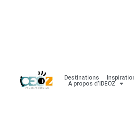
Aller
au
contenu
Destinations
Inspiratio
A propos d’IDEOZ