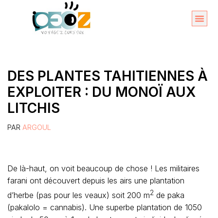
Aller
au
Organise
A propos 
contenu
DES PLANTES TAHITIENNES À
EXPLOITER : DU MONOÏ AUX
LITCHIS
PAR
ARGOUL
De là-haut, on voit beaucoup de chose ! Les militaires
farani ont découvert depuis les airs une plantation
2
d’herbe (pas pour les veaux) soit 200 m
de paka
(pakalolo = cannabis). Une superbe plantation de 1050