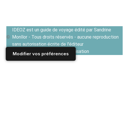
IDEOZ est un guide de voyage édité par Sandrine
Monllor - Tous droits réservés - aucune reproduction
sans autorisation écrite de l'éditeur
Voir les Conditions générales d'utilisation
Modifier vos préférences
Accueil
/
Derniers articles
/
TRIBUNE
/
CHRONIQUES NOMADES
/
Des plantes tahitiennes à exploiter : du monoï aux litchis