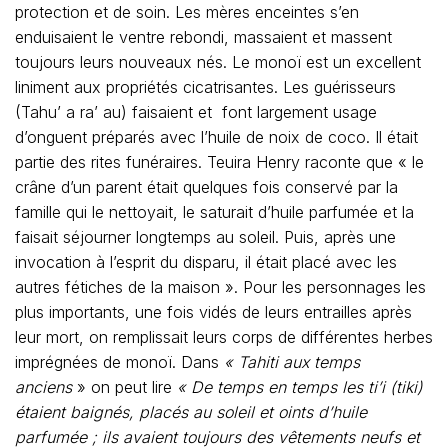
protection et de soin. Les mères enceintes s’en
enduisaient le ventre rebondi, massaient et massent
toujours leurs nouveaux nés. Le monoï est un excellent
liniment aux propriétés cicatrisantes. Les guérisseurs
(Tahu’ a ra’ au) faisaient et font largement usage
d’onguent préparés avec l’huile de noix de coco. Il était
partie des rites funéraires. Teuira Henry raconte que « le
crâne d’un parent était quelques fois conservé par la
famille qui le nettoyait, le saturait d’huile parfumée et la
faisait séjourner longtemps au soleil. Puis, après une
invocation à l’esprit du disparu, il était placé avec les
autres fétiches de la maison ». Pour les personnages les
plus importants, une fois vidés de leurs entrailles après
leur mort, on remplissait leurs corps de différentes herbes
imprégnées de monoï. Dans
« Tahiti aux temps
anciens
» on peut lire
« De temps en temps les ti’i (tiki)
étaient baignés, placés au soleil et oints d’huile
parfumée ; ils avaient toujours des vêtements neufs et