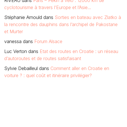
RIVEAU
dans
Paris – Pekin à vélo : 12000 km de
cyclotourisme à travers l’Europe et l’Asie…
Stéphanie Arnould
dans
Sorties en bateau avec Zlatko à
la rencontre des dauphins dans l’archipel de Pakostane
et Murter
vanessa
dans
Forum Alsace
Luc Verton
dans
Etat des routes en Croatie : un réseau
d’autoroutes et de routes satisfaisant
Sylvie Debailleul
dans
Comment aller en Croatie en
voiture ? : quel coût et itinéraire privilégier?