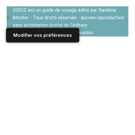
IDEOZ est un guide de voyage édité par Sandrine
Monllor - Tous droits réservés - aucune reproduction
sans autorisation écrite de l'éditeur
Voir les Conditions générales d'utilisation
Modifier vos préférences
Accueil
/
Derniers articles
/
FRANCE
/
Paris
/
Vie culturelle à Paris
/
Fiac 2010 Foire internationale d’Art contemporain : l’overdose