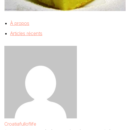
À propos
Articles récents
Croatiafulloflife