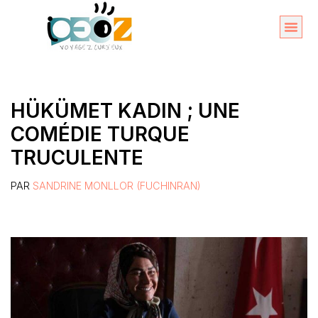
Aller
au
Organise
A propos 
contenu
HÜKÜMET KADIN ; UNE
COMÉDIE TURQUE
TRUCULENTE
PAR
SANDRINE MONLLOR (FUCHINRAN)