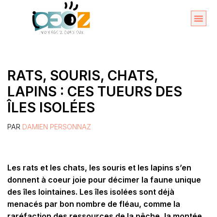
Aller
au
Organise
A propos 
contenu
RATS, SOURIS, CHATS,
LAPINS : CES TUEURS DES
ÎLES ISOLÉES
PAR
DAMIEN PERSONNAZ
Les rats et les chats, les souris et les lapins s’en
donnent à coeur joie pour décimer la faune unique
des îles lointaines.
Les îles isolées sont déjà
menacés par bon nombre de fléau, comme la
raréfaction des ressources de la pêche, la montée