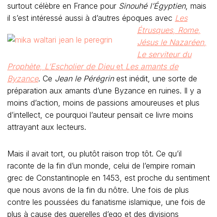
surtout célèbre en France pour
Sinouhé l’Égyptien
, mais
il s’est intéressé aussi à
d’autres époques avec
Les
Étrusques
,
Rome
,
Jésus le Nazaréen
,
Le serviteur du
Prophète
,
L’Escholier de Dieu
et
Les amants de
Byzance
. Ce
Jean le Pérégrin
est inédit, une sorte de
préparation aux amants d’une Byzance en ruines. Il y a
moins d’action, moins de passions amoureuses et plus
d’intellect, ce pourquoi l’auteur pensait ce livre moins
attrayant aux lecteurs.
Mais il avait tort, ou plutôt raison trop tôt. Ce qu’il
raconte de la fin d’un monde, celui de l’empire romain
grec de Constantinople en 1453, est proche du sentiment
que nous avons de la fin du nôtre. Une fois de plus
contre les poussées du fanatisme islamique, une fois de
plus à cause des querelles d’ego et des divisions