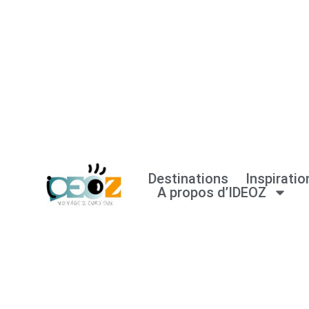
Aller
au
contenu
Destinations
Inspiratio
A propos d’IDEOZ