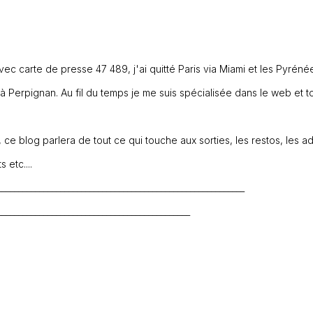
avec carte de presse 47 489, j'ai quitté Paris via Miami et les Pyréné
 à Perpignan. Au fil du temps je me suis spécialisée dans le web et t
e, ce blog parlera de tout ce qui touche aux sorties, les restos, les 
 etc....
___________________________________________________________
______________________________________________