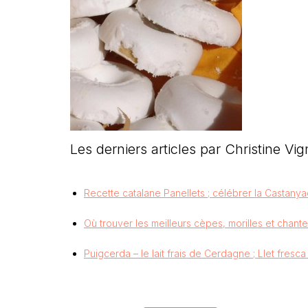
Les derniers articles par Christine V
Recette catalane Panellets ; célébrer la Castany
Où trouver les meilleurs cèpes, morilles et chant
Puigcerda – le lait frais de Cerdagne ; Llet fres