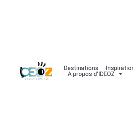
Aller
au
contenu
Destinations
Inspiratio
A propos d’IDEOZ