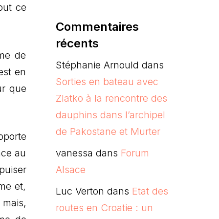
tout ce
Commentaires
récents
rme de
Stéphanie Arnould
dans
est en
Sorties en bateau avec
ur que
Zlatko à la rencontre des
dauphins dans l’archipel
de Pakostane et Murter
pporte
ace au
vanessa
dans
Forum
puiser
Alsace
me et,
Luc Verton
dans
Etat des
 mais,
routes en Croatie : un