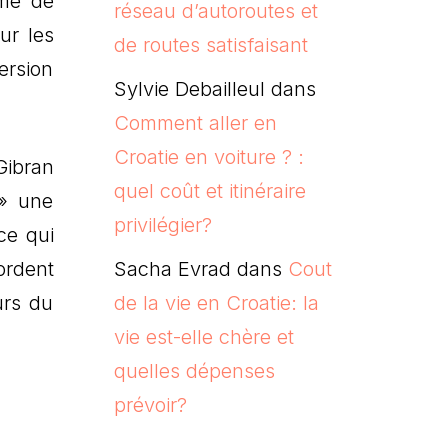
rme de
réseau d’autoroutes et
ur les
de routes satisfaisant
ersion
Sylvie Debailleul
dans
Comment aller en
Croatie en voiture ? :
Gibran
quel coût et itinéraire
 » une
privilégier?
ce qui
ordent
Sacha Evrad
dans
Cout
urs du
de la vie en Croatie: la
vie est-elle chère et
quelles dépenses
prévoir?