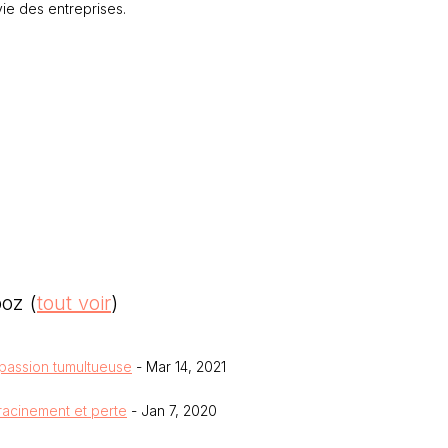
vie des entreprises.
mboz
(
tout voir
)
 passion tumultueuse
- Mar 14, 2021
éracinement et perte
- Jan 7, 2020