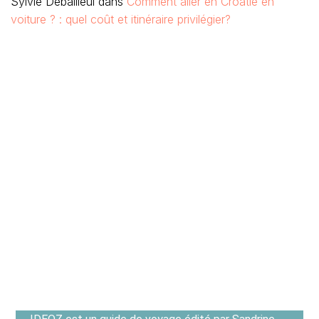
Sylvie Debailleul
dans
Comment aller en Croatie en
voiture ? : quel coût et itinéraire privilégier?