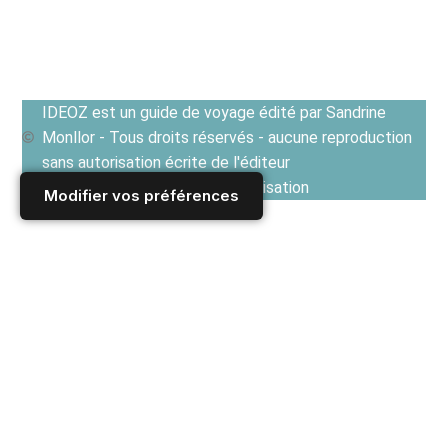
IDEOZ est un guide de voyage édité par Sandrine
Monllor - Tous droits réservés - aucune reproduction
sans autorisation écrite de l'éditeur
Voir les Conditions générales d'utilisation
Modifier vos préférences
Accueil
/
Derniers articles
/
AMERIQUE DU NORD
/
ETATS UNIS
/