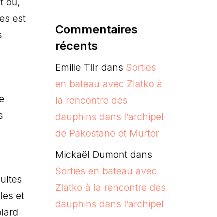
t où,
es est
Commentaires
s
récents
Emilie Tllr
dans
Sorties
en bateau avec Zlatko à
e
la rencontre des
s
dauphins dans l’archipel
de Pakostane et Murter
Mickaël Dumont
dans
Sorties en bateau avec
ultes
Zlatko à la rencontre des
les et
dauphins dans l’archipel
lard