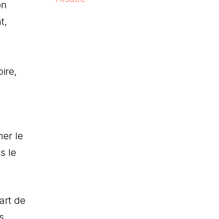
on
t,
ire,
er le
s le
art de
s,