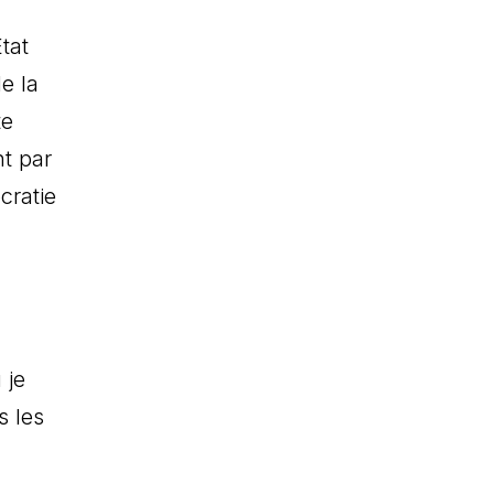
tat
e la
te
nt par
cratie
 je
s les