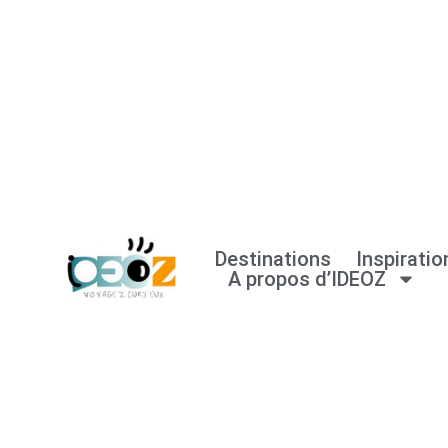
Aller
au
contenu
Destinations
Inspiratio
A propos d’IDEOZ