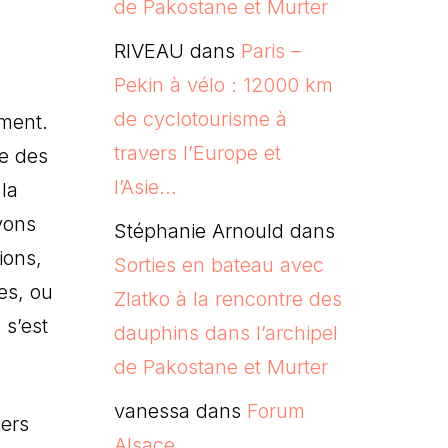
de Pakostane et Murter
RIVEAU
dans
Paris –
Pekin à vélo : 12000 km
de cyclotourisme à
ement.
travers l’Europe et
re des
l’Asie…
 la
vons
Stéphanie Arnould
dans
ions,
Sorties en bateau avec
es, ou
Zlatko à la rencontre des
 s’est
dauphins dans l’archipel
de Pakostane et Murter
vanessa
dans
Forum
iers
Alsace